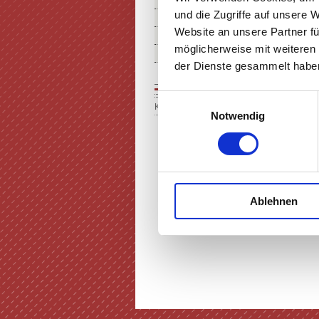
THEATER MIETEN
und die Zugriffe auf unsere 
FÖRDERUNG IN KUNST & KU
Website an unsere Partner fü
ÜBER UNS
möglicherweise mit weiteren
SERVICE & ANFAHRT
der Dienste gesammelt haben
Einwilligungsauswahl
Keine Einträge vorhanden
Notwendig
Ablehnen