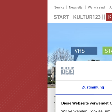
|
|
|
Service
Newsletter
Wer wir sind
J
|
||
START
KULTUR123
K
Zustimmung
PROGRAMM
Diese Webseite verwendet 
KARTEN
Wir verwenden Cookies, um I