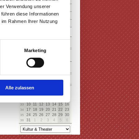
hrer Verwendung unserer
 führen diese Informationen
ie im Rahmen Ihrer Nutzung
SUCHE
Marketing
KALENDER
August
Alle zulassen
Mo
Di
Mi
Do
Fr
Sa
So
27
28
29
30
31
1
2
31
3
4
5
6
7
8
9
32
10
11
12
13
14
15
16
33
17
18
19
20
21
22
23
34
24
25
26
27
28
29
30
35
31
1
2
3
4
5
6
36