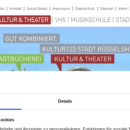
|
|
|
|
|
|
obs
Kontakt
Social Media
Impressum
Datenschutz
Sitemap
Intern
|
|
|
ULTUR & THEATER
VHS
MUSIKSCHULE
STAD
Details
Cookies
nhalte und Anzeigen zu personalisieren, Funktionen für soziale