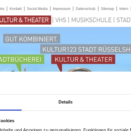
|
|
|
|
|
|
obs
Kontakt
Social Media
Impressum
Datenschutz
Sitemap
Intern
|
|
|
ULTUR & THEATER
VHS
MUSIKSCHULE
STAD
Details
Cookies
nhalte und Anzeigen zu personalisieren, Funktionen für soziale