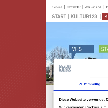
|
|
|
Service
Newsletter
Wer wir sind
J
|
||
START
KULTUR123
K
Zustimmung
PROGRAMM
Diese Webseite verwendet 
KARTEN
Wir verwenden Cookies, um I