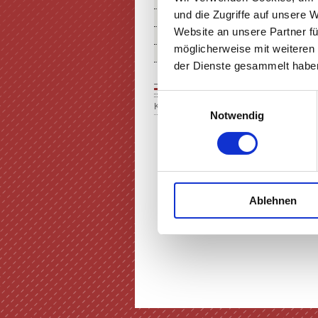
THEATER MIETEN
und die Zugriffe auf unsere 
FÖRDERUNG IN KUNST & KU
Website an unsere Partner fü
ÜBER UNS
möglicherweise mit weiteren
SERVICE & ANFAHRT
der Dienste gesammelt haben
Einwilligungsauswahl
Keine Einträge vorhanden
Notwendig
Ablehnen