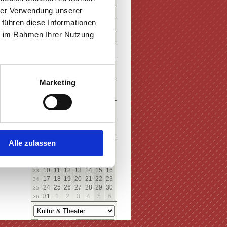
hrer Verwendung unserer
 führen diese Informationen
ie im Rahmen Ihrer Nutzung
SUCHE
Marketing
KALENDER
August
Alle zulassen
Mo
Di
Mi
Do
Fr
Sa
So
27
28
29
30
31
1
2
31
3
4
5
6
7
8
9
32
10
11
12
13
14
15
16
33
17
18
19
20
21
22
23
34
24
25
26
27
28
29
30
35
31
1
2
3
4
5
6
36