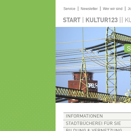
|
|
|
Service
Newsletter
Wer wir sind
J
|
||
START
KULTUR123
K
INFORMATIONEN
STADTBÜCHEREI FÜR SIE