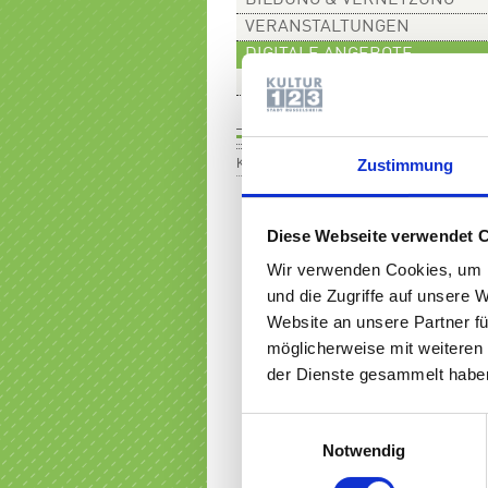
BILDUNG & VERNETZUNG
VERANSTALTUNGEN
DIGITALE ANGEBOTE
Keine Einträge vorhanden
Zustimmung
Diese Webseite verwendet 
Wir verwenden Cookies, um I
und die Zugriffe auf unsere 
Website an unsere Partner fü
möglicherweise mit weiteren
der Dienste gesammelt haben
Einwilligungsauswahl
Notwendig