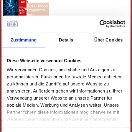
E-PAPER
PDF-VERSION
Zustimmung
Details
Über Cookies
KURZFILM
Diese Webseite verwendet Cookies
Wir verwenden Cookies, um Inhalte und Anzeigen zu
personalisieren, Funktionen für soziale Medien anbieten
zu können und die Zugriffe auf unsere Website zu
ZUM FILM
analysieren. Außerdem geben wir Informationen zu Ihrer
SOCIAL MEDIA
Verwendung unserer Website an unsere Partner für
soziale Medien, Werbung und Analysen weiter. Unsere
Partner führen diese Informationen möglicherweise mit
weiteren Daten zusammen, die Sie ihnen bereitgestellt
NEWSLETTER
haben oder die sie im Rahmen Ihrer Nutzung der Dienste