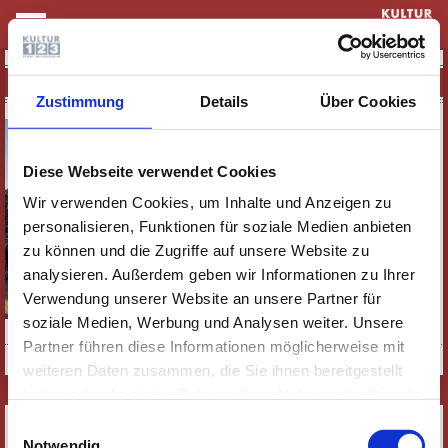
KULTUR & THEATER
33. RÜSSELSHEIMER FILMTAGE 2026 - PLUS
Zustimmung
Details
Über Cookies
Diese Webseite verwendet Cookies
Wir verwenden Cookies, um Inhalte und Anzeigen zu
personalisieren, Funktionen für soziale Medien anbieten
zu können und die Zugriffe auf unsere Website zu
analysieren. Außerdem geben wir Informationen zu Ihrer
Verwendung unserer Website an unsere Partner für
soziale Medien, Werbung und Analysen weiter. Unsere
Foto: Reimo Frenzel Cinema Concetta Filmförderung
Partner führen diese Informationen möglicherweise mit
weiteren Daten zusammen, die Sie ihnen bereitgestellt
haben oder die sie im Rahmen Ihrer Nutzung der Dienste
gesammelt haben. Wichtige Links:
Impressum
|
SERVICE
Einwilligungsauswahl
Datenschutzhinweise
Notwendig