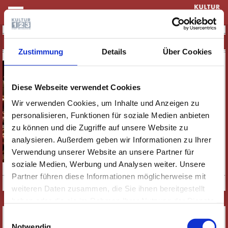
KULTUR & THEATER
33. RÜSSELSHEIMER FILMTAGE 2026 - PUR
Zustimmung
Details
Über Cookies
Diese Webseite verwendet Cookies
Wir verwenden Cookies, um Inhalte und Anzeigen zu
personalisieren, Funktionen für soziale Medien anbieten
zu können und die Zugriffe auf unsere Website zu
analysieren. Außerdem geben wir Informationen zu Ihrer
Verwendung unserer Website an unsere Partner für
soziale Medien, Werbung und Analysen weiter. Unsere
Foto: Reimo Frenzel Cinema Concetta Filmförderung
Partner führen diese Informationen möglicherweise mit
weiteren Daten zusammen, die Sie ihnen bereitgestellt
haben oder die sie im Rahmen Ihrer Nutzung der Dienste
gesammelt haben. Wichtige Links:
Impressum
|
SERVICE
Einwilligungsauswahl
Datenschutzhinweise
Notwendig