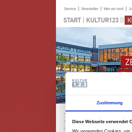
|
|
|
Service
Newsletter
Wer wir sind
J
|
||
START
KULTUR123
K
Zustimmung
PROGRAMM
Diese Webseite verwendet 
KARTEN
Wir verwenden Cookies, um I