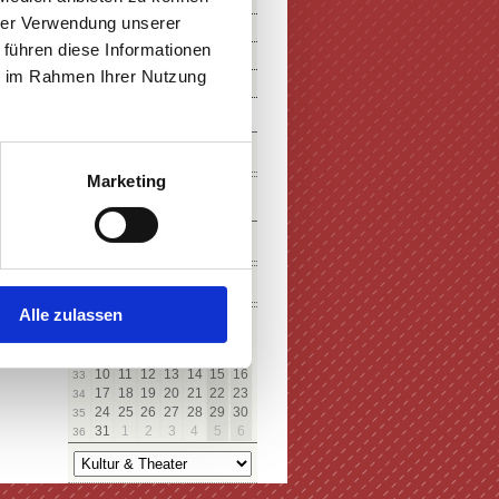
hrer Verwendung unserer
 führen diese Informationen
ie im Rahmen Ihrer Nutzung
SUCHE
Marketing
KALENDER
August
Alle zulassen
Mo
Di
Mi
Do
Fr
Sa
So
27
28
29
30
31
1
2
31
3
4
5
6
7
8
9
32
10
11
12
13
14
15
16
33
17
18
19
20
21
22
23
34
24
25
26
27
28
29
30
35
31
1
2
3
4
5
6
36