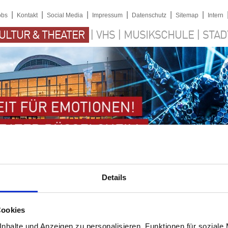
|
|
|
|
|
|
obs
Kontakt
Social Media
Impressum
Datenschutz
Sitemap
Intern
|
|
|
ULTUR & THEATER
VHS
MUSIKSCHULE
STAD
Details
Cookies
nhalte und Anzeigen zu personalisieren, Funktionen für soziale