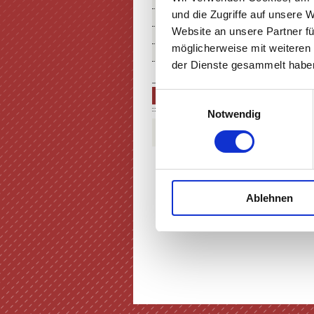
THEATER MIETEN
und die Zugriffe auf unsere 
FÖRDERUNG IN KUNST & KU
Website an unsere Partner fü
ÜBER UNS
möglicherweise mit weiteren
SERVICE & ANFAHRT
der Dienste gesammelt haben
BEST OF… VORWÄRTS IN DI
Einwilligungsauswahl
Notwendig
Ablehnen