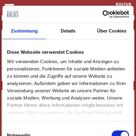
KULTUR & THEATER
BLICK HINTER DIE KULISSEN
Zustimmung
Details
Über Cookies
18:00 UHR
MITTWOCH
FÜHRUNG |
02.12.
BLICK HINTER DIE KULISSEN
Diese Webseite verwendet Cookies
TERMIN SPEICHERN
TICKETS
Wir verwenden Cookies, um Inhalte und Anzeigen zu
personalisieren, Funktionen für soziale Medien anbieten
zu können und die Zugriffe auf unsere Website zu
analysieren. Außerdem geben wir Informationen zu Ihrer
Verwendung unserer Website an unsere Partner für
SERVICE
soziale Medien, Werbung und Analysen weiter. Unsere
Partner führen diese Informationen möglicherweise mit
NEWSLETTER
weiteren Daten zusammen, die Sie ihnen bereitgestellt
WER WIR SIND
haben oder die sie im Rahmen Ihrer Nutzung der Dienste
JOBS
gesammelt haben. Wichtige Links:
Impressum
|
Einwilligungsauswahl
KONTAKT
Datenschutzhinweise
Notwendig