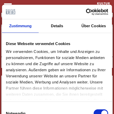
KULTUR & THEATER
CHRISTMAS MOMENTS
Zustimmung
Details
Über Cookies
19:00 UHR
SONNTAG
WEIHNACHTSKONZERT |
13.12.
CHRISTMAS MOMENTS
Diese Webseite verwendet Cookies
TERMIN SPEICHERN
TICKETS
Wir verwenden Cookies, um Inhalte und Anzeigen zu
personalisieren, Funktionen für soziale Medien anbieten
zu können und die Zugriffe auf unsere Website zu
analysieren. Außerdem geben wir Informationen zu Ihrer
Verwendung unserer Website an unsere Partner für
SERVICE
soziale Medien, Werbung und Analysen weiter. Unsere
Partner führen diese Informationen möglicherweise mit
NEWSLETTER
weiteren Daten zusammen, die Sie ihnen bereitgestellt
WER WIR SIND
haben oder die sie im Rahmen Ihrer Nutzung der Dienste
JOBS
gesammelt haben. Wichtige Links:
Impressum
|
Einwilligungsauswahl
KONTAKT
Datenschutzhinweise
Notwendig