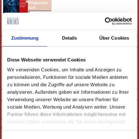
E-PAPER
PDF-VERSION
Zustimmung
Details
Über Cookies
KURZFILM
Diese Webseite verwendet Cookies
Wir verwenden Cookies, um Inhalte und Anzeigen zu
personalisieren, Funktionen für soziale Medien anbieten
zu können und die Zugriffe auf unsere Website zu
ZUM FILM
analysieren. Außerdem geben wir Informationen zu Ihrer
SOCIAL MEDIA
Verwendung unserer Website an unsere Partner für
soziale Medien, Werbung und Analysen weiter. Unsere
Partner führen diese Informationen möglicherweise mit
weiteren Daten zusammen, die Sie ihnen bereitgestellt
NEWSLETTER
haben oder die sie im Rahmen Ihrer Nutzung der Dienste
gesammelt haben. Wichtige Links:
Impressum
|
Einwilligungsauswahl