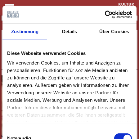
KULTUR & THEATER
LÉLÉ
Zustimmung
Details
Über Cookies
19:30 UHR
SAMSTAG
LESUNG |
19.09.
LÉLÉ
Diese Webseite verwendet Cookies
TERMIN SPEICHERN
TICKETS
Wir verwenden Cookies, um Inhalte und Anzeigen zu
personalisieren, Funktionen für soziale Medien anbieten
zu können und die Zugriffe auf unsere Website zu
analysieren. Außerdem geben wir Informationen zu Ihrer
Verwendung unserer Website an unsere Partner für
soziale Medien, Werbung und Analysen weiter. Unsere
Partner führen diese Informationen möglicherweise mit
weiteren Daten zusammen, die Sie ihnen bereitgestellt
haben oder die sie im Rahmen Ihrer Nutzung der Dienste
gesammelt haben. Wichtige Links:
Impressum
|
Einwilligungsauswahl
Datenschutzhinweise
Notwendig