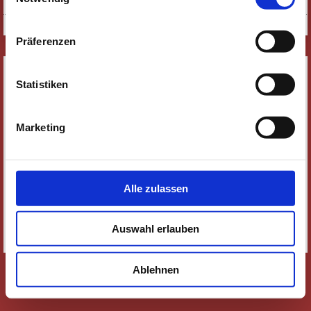
Foto: Jeanne Degraa und Markus Nass
Präferenzen
SERVICE
Statistiken
NEWSLETTER
WER WIR SIND
Marketing
JOBS
KONTAKT
SOZIALE MEDIEN
Alle zulassen
IMPRESSUM
DATENSCHUTZ
Auswahl erlauben
SITEMAP
Ablehnen