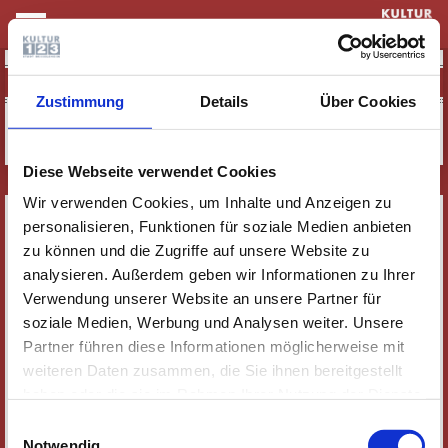
KULTUR & THEATER
MANGA ZEICHNEN WIE EIN PROFI
Zustimmung
Details
Über Cookies
Diese Webseite verwendet Cookies
Wir verwenden Cookies, um Inhalte und Anzeigen zu
SERVICE
personalisieren, Funktionen für soziale Medien anbieten
NEWSLETTER
zu können und die Zugriffe auf unsere Website zu
analysieren. Außerdem geben wir Informationen zu Ihrer
WER WIR SIND
Verwendung unserer Website an unsere Partner für
JOBS
soziale Medien, Werbung und Analysen weiter. Unsere
KONTAKT
Partner führen diese Informationen möglicherweise mit
SOZIALE MEDIEN
weiteren Daten zusammen, die Sie ihnen bereitgestellt
haben oder die sie im Rahmen Ihrer Nutzung der Dienste
IMPRESSUM
gesammelt haben. Wichtige Links:
Impressum
|
Einwilligungsauswahl
DATENSCHUTZ
Datenschutzhinweise
Notwendig