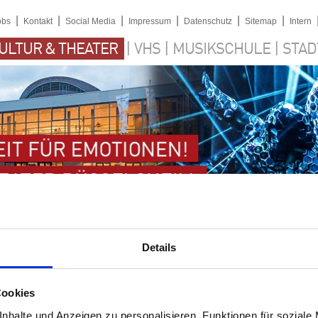
|
|
|
|
|
|
obs
Kontakt
Social Media
Impressum
Datenschutz
Sitemap
Intern
|
|
|
ULTUR & THEATER
VHS
MUSIKSCHULE
STAD
Details
Cookies
nhalte und Anzeigen zu personalisieren, Funktionen für soziale