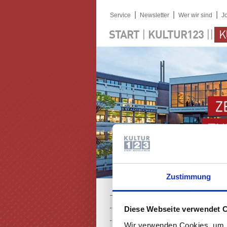
|
|
|
Service
Newsletter
Wer wir sind
J
|
||
START
KULTUR123
K
Zustimmung
PROGRAMM
Diese Webseite verwendet 
KARTEN
Wir verwenden Cookies, um I