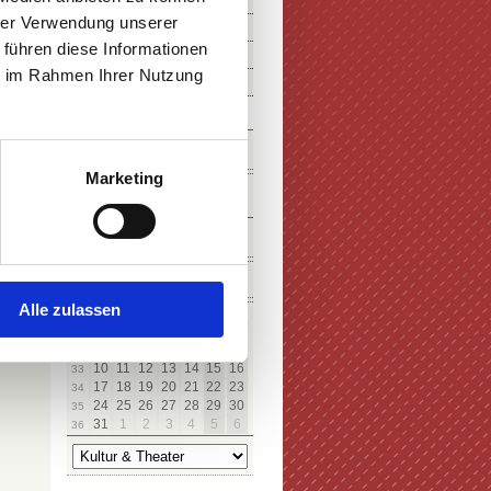
hrer Verwendung unserer
 führen diese Informationen
ie im Rahmen Ihrer Nutzung
SUCHE
Marketing
KALENDER
ICHERN
August
Alle zulassen
Mo
Di
Mi
Do
Fr
Sa
So
27
28
29
30
31
1
2
31
3
4
5
6
7
8
9
32
10
11
12
13
14
15
16
33
17
18
19
20
21
22
23
34
24
25
26
27
28
29
30
35
31
1
2
3
4
5
6
36