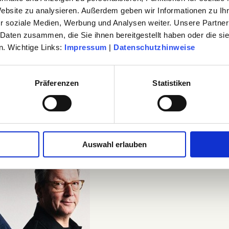
Website zu analysieren. Außerdem geben wir Informationen zu I
LTUR
r soziale Medien, Werbung und Analysen weiter. Unsere Partner
 Daten zusammen, die Sie ihnen bereitgestellt haben oder die s
. Wichtige Links:
Impressum
|
Datenschutzhinweise
THOMAS: "PSYCHO"
Präferenzen
Statistiken
T & JENS THOMAS: "PSYCHO"
TICKETS
TERMIN SPE
Auswahl erlauben