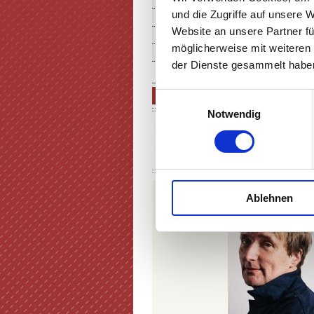
THEATER MIETEN
und die Zugriffe auf unsere 
FÖRDERUNG IN KUNST & KU
Website an unsere Partner fü
ÜBER UNS
möglicherweise mit weiteren
SERVICE & ANFAHRT
der Dienste gesammelt haben
MATTHIAS BRANDT & JENS 
Einwilligungsauswahl
Notwendig
SAMSTAG
19:30 UHR
31.10.
Musikalische Lesung |
MATTHIAS BRAND
Ablehnen