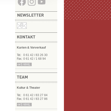
NEWSLETTER
KONTAKT
Karten & Vorverkauf
Tel.:
0 61 42 / 83 26 30
Fax.:
0 61 42 / 1 68 94
E-MAIL
TEAM
Kultur & Theater
Tel.:
0 61 42 / 83 27 84
Fax.:
0 61 42 / 83 27 86
E-MAIL