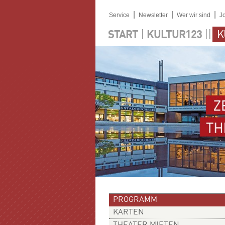
|
|
|
Service
Newsletter
Wer wir sind
J
|
||
START
KULTUR123
K
PROGRAMM
KARTEN