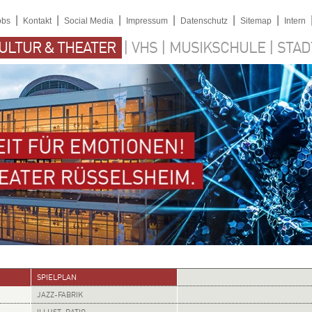
|
|
|
|
|
|
obs
Kontakt
Social Media
Impressum
Datenschutz
Sitemap
Intern
|
|
|
ULTUR & THEATER
VHS
MUSIKSCHULE
STAD
SPIELPLAN
JAZZ-FABRIK