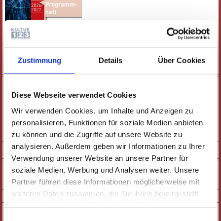
E-PAPER
PDF-VERSION
Zustimmung
Details
Über Cookies
KURZFILM
Diese Webseite verwendet Cookies
Wir verwenden Cookies, um Inhalte und Anzeigen zu
personalisieren, Funktionen für soziale Medien anbieten
zu können und die Zugriffe auf unsere Website zu
ZUM FILM
analysieren. Außerdem geben wir Informationen zu Ihrer
SOCIAL MEDIA
Verwendung unserer Website an unsere Partner für
soziale Medien, Werbung und Analysen weiter. Unsere
Partner führen diese Informationen möglicherweise mit
weiteren Daten zusammen, die Sie ihnen bereitgestellt
NEWSLETTER
haben oder die sie im Rahmen Ihrer Nutzung der Dienste
gesammelt haben. Wichtige Links:
Impressum
|
Einwilligungsauswahl