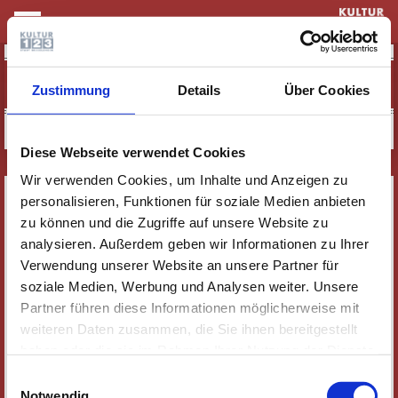
KULTUR & THEATER
SCOTTISH ENSEMBLE: „GOLDBERG-
Zustimmung
Details
Über Cookies
VARIATIONEN VERTANZT“
Diese Webseite verwendet Cookies
Wir verwenden Cookies, um Inhalte und Anzeigen zu
SERVICE
personalisieren, Funktionen für soziale Medien anbieten
NEWSLETTER
zu können und die Zugriffe auf unsere Website zu
analysieren. Außerdem geben wir Informationen zu Ihrer
WER WIR SIND
Verwendung unserer Website an unsere Partner für
JOBS
soziale Medien, Werbung und Analysen weiter. Unsere
KONTAKT
Partner führen diese Informationen möglicherweise mit
weiteren Daten zusammen, die Sie ihnen bereitgestellt
SOZIALE MEDIEN
haben oder die sie im Rahmen Ihrer Nutzung der Dienste
IMPRESSUM
gesammelt haben. Wichtige Links:
Impressum
|
Einwilligungsauswahl
DATENSCHUTZ
Datenschutzhinweise
Notwendig