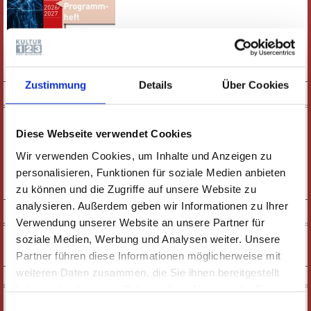
E-PAPER
PDF-VERSION
Zustimmung
Details
Über Cookies
KURZFILM
Diese Webseite verwendet Cookies
Wir verwenden Cookies, um Inhalte und Anzeigen zu
personalisieren, Funktionen für soziale Medien anbieten
zu können und die Zugriffe auf unsere Website zu
ZUM FILM
analysieren. Außerdem geben wir Informationen zu Ihrer
SOCIAL MEDIA
Verwendung unserer Website an unsere Partner für
soziale Medien, Werbung und Analysen weiter. Unsere
Partner führen diese Informationen möglicherweise mit
weiteren Daten zusammen, die Sie ihnen bereitgestellt
NEWSLETTER
haben oder die sie im Rahmen Ihrer Nutzung der Dienste
gesammelt haben. Wichtige Links:
Impressum
|
Einwilligungsauswahl