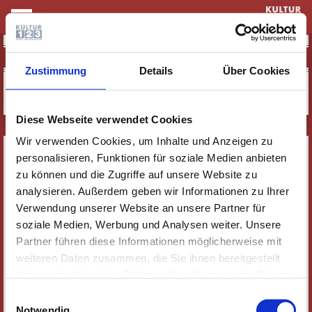
KULTUR & THEATER
TREFF 'N' PAINT
Zustimmung
Details
Über Cookies
Diese Webseite verwendet Cookies
Wir verwenden Cookies, um Inhalte und Anzeigen zu
SERVICE
personalisieren, Funktionen für soziale Medien anbieten
NEWSLETTER
zu können und die Zugriffe auf unsere Website zu
analysieren. Außerdem geben wir Informationen zu Ihrer
WER WIR SIND
Verwendung unserer Website an unsere Partner für
JOBS
soziale Medien, Werbung und Analysen weiter. Unsere
KONTAKT
Partner führen diese Informationen möglicherweise mit
SOZIALE MEDIEN
weiteren Daten zusammen, die Sie ihnen bereitgestellt
haben oder die sie im Rahmen Ihrer Nutzung der Dienste
IMPRESSUM
gesammelt haben. Wichtige Links:
Impressum
|
Einwilligungsauswahl
DATENSCHUTZ
Datenschutzhinweise
Notwendig