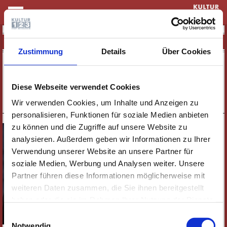
KULTUR & THEATER
VERURTEILT - DER GERICHTSPODCAST
Zustimmung
Details
Über Cookies
19:30 UHR
DONNERSTAG
LIVE-PODCAST |
24.09.
VERURTEILT - DER GERICHTSPODCAST
Diese Webseite verwendet Cookies
TERMIN SPEICHERN
TICKETS
Wir verwenden Cookies, um Inhalte und Anzeigen zu
personalisieren, Funktionen für soziale Medien anbieten
zu können und die Zugriffe auf unsere Website zu
analysieren. Außerdem geben wir Informationen zu Ihrer
Verwendung unserer Website an unsere Partner für
soziale Medien, Werbung und Analysen weiter. Unsere
Partner führen diese Informationen möglicherweise mit
weiteren Daten zusammen, die Sie ihnen bereitgestellt
haben oder die sie im Rahmen Ihrer Nutzung der Dienste
gesammelt haben. Wichtige Links:
Impressum
|
Einwilligungsauswahl
Datenschutzhinweise
Notwendig