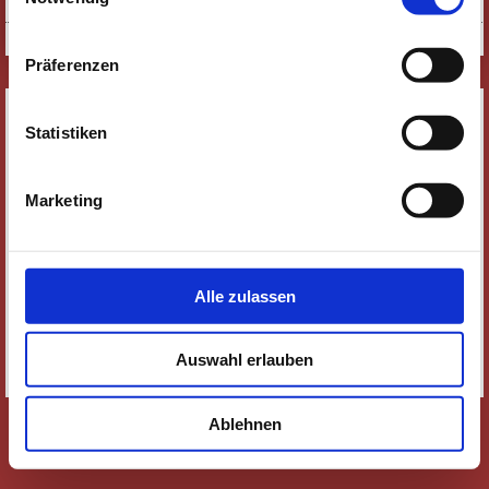
Verurteilt - der Gerichtspodcast | Foto: OHR
Präferenzen
SERVICE
Statistiken
NEWSLETTER
WER WIR SIND
Marketing
JOBS
KONTAKT
SOZIALE MEDIEN
Alle zulassen
IMPRESSUM
DATENSCHUTZ
Auswahl erlauben
SITEMAP
Ablehnen