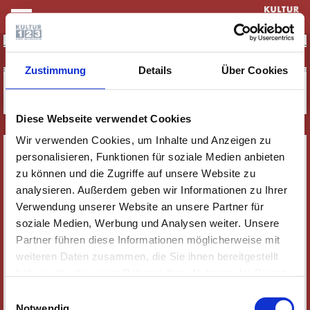
KULTUR & THEATER
ZUMBA FÜR ALLE
Zustimmung
Details
Über Cookies
Diese Webseite verwendet Cookies
Wir verwenden Cookies, um Inhalte und Anzeigen zu
SERVICE
personalisieren, Funktionen für soziale Medien anbieten
NEWSLETTER
zu können und die Zugriffe auf unsere Website zu
analysieren. Außerdem geben wir Informationen zu Ihrer
WER WIR SIND
Verwendung unserer Website an unsere Partner für
JOBS
soziale Medien, Werbung und Analysen weiter. Unsere
KONTAKT
Partner führen diese Informationen möglicherweise mit
SOZIALE MEDIEN
weiteren Daten zusammen, die Sie ihnen bereitgestellt
haben oder die sie im Rahmen Ihrer Nutzung der Dienste
IMPRESSUM
gesammelt haben. Wichtige Links:
Impressum
|
Einwilligungsauswahl
DATENSCHUTZ
Datenschutzhinweise
Notwendig