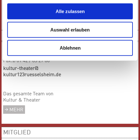
Tel.:
0 61 42 / 83 26 30
Fax.:
0 61 42 / 1 68 94
Alle zulassen
service@
kultur123ruesselsheim.de
Auswahl erlauben
TEAM
Kultur & Theater
Ablehnen
Tel.:
0 61 42 / 83 27 84
Fax.:
0 61 42 / 83 27 86
kultur-theater@
kultur123ruesselsheim.de
Das gesamte Team von
Kultur & Theater
MEHR
MITGLIED