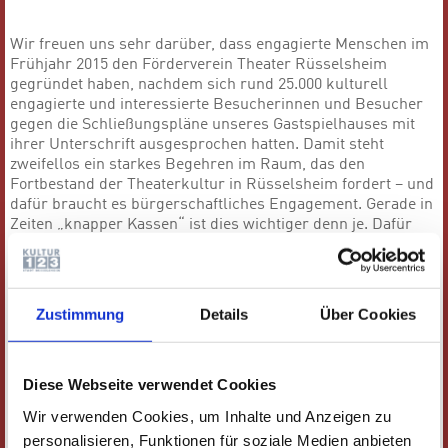
Wir freuen uns sehr darüber, dass engagierte Menschen im
Frühjahr 2015 den Förderverein Theater Rüsselsheim
gegründet haben, nachdem sich rund 25.000 kulturell
engagierte und interessierte Besucherinnen und Besucher
gegen die Schließungspläne unseres Gastspielhauses mit
ihrer Unterschrift ausgesprochen hatten. Damit steht
zweifellos ein starkes Begehren im Raum, das den
Fortbestand der Theaterkultur in Rüsselsheim fordert – und
dafür braucht es bürgerschaftliches Engagement. Gerade in
Zeiten „knapper Kassen“ ist dies wichtiger denn je. Dafür
tritt der Förderverein Theater Rüsselsheim ein.
Mehr Informationen zum Förderverein und falls Sie Mitglied
werden möchten, wenden Sie sich per E-Mail an den
Zustimmung
Details
Über Cookies
Vorstand:
vorstand@fv-theater-ruesselsheim.de
. Folgen Sie
dem Förderverein auch auf seiner
Facebook-
Seite
„
Förderverein Theater Rüsselsheim"
.
Diese Webseite verwendet Cookies
Werden Sie Mitglied!
Wir verwenden Cookies, um Inhalte und Anzeigen zu
personalisieren, Funktionen für soziale Medien anbieten