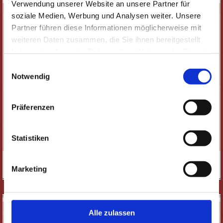
Verwendung unserer Website an unsere Partner für
soziale Medien, Werbung und Analysen weiter. Unsere
Partner führen diese Informationen möglicherweise mit
weiteren Daten zusammen, die Sie ihnen bereitgestellt
haben oder die sie im Rahmen Ihrer Nutzung der Dienste
gesammelt haben. Wichtige Links:
Impressum
|
Einwilligungsauswahl
Datenschutzhinweise
Notwendig
Präferenzen
Statistiken
MEHR
Marketing
VORVERKAUFSSTELLEN
Alle zulassen