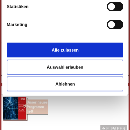
TICKETS
Statistiken
19:30 UHR
SAMSTAG
JAZZ-FABRIK |
24.10.
Marketing
RABIH ABOU-KHALIL GROUP
TICKETS
19:00 UHR
SONNTAG
Alle zulassen
KONZERT |
25.10.
HERBSTLICHE OPERNNACHT
Auswahl erlauben
TICKETS
VORHERIGE SEITE
|
NÄCHSTE SEITE
Ablehnen
DOWNLOADS
E-PAPER