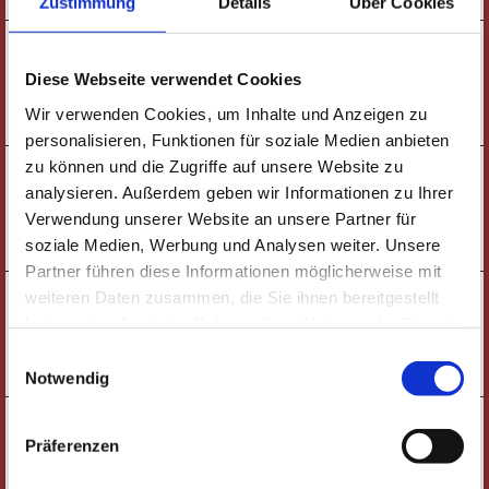
Zustimmung
Details
Über Cookies
19:30 UHR
SAMSTAG
BÜHNENSHOW |
17.10.
Diese Webseite verwendet Cookies
HUNDEERZIEHUNG MIT HOLGER SCHÜLER
Wir verwenden Cookies, um Inhalte und Anzeigen zu
TICKETS
personalisieren, Funktionen für soziale Medien anbieten
zu können und die Zugriffe auf unsere Website zu
16:00 UHR
SONNTAG
KONZERT |
analysieren. Außerdem geben wir Informationen zu Ihrer
18.10.
GITARRENKLÄNGE AM NACHMITTAG
Verwendung unserer Website an unsere Partner für
TICKETS
soziale Medien, Werbung und Analysen weiter. Unsere
Partner führen diese Informationen möglicherweise mit
18:00 UHR
weiteren Daten zusammen, die Sie ihnen bereitgestellt
DIENSTAG
FÜHRUNG |
20.10.
haben oder die sie im Rahmen Ihrer Nutzung der Dienste
BLICK HINTER DIE KULISSEN
gesammelt haben. Wichtige Links:
Impressum
|
Einwilligungsauswahl
TICKETS
Datenschutzhinweise
Notwendig
19:30 UHR
FREITAG
THEATER |
23.10.
Präferenzen
CIAO, BELLA, CIAO!