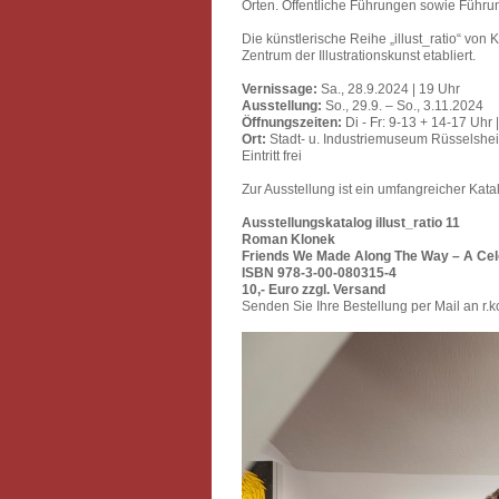
Orten. Öffentliche Führungen sowie Führu
Die künstlerische Reihe „illust_ratio“ v
Zentrum der Illustrationskunst etabliert.
Vernissage:
Sa., 28.9.2024 | 19 Uhr
Ausstellung:
So., 29.9. – So., 3.11.2024
Öffnungszeiten:
Di - Fr: 9-13 + 14-17 Uhr 
Ort:
Stadt- u. Industriemuseum Rüsselsh
Eintritt frei
Zur Ausstellung ist ein umfangreicher Kat
Ausstellungskatalog illust_ratio 11
Roman Klonek
Friends We Made Along The Way – A Cel
ISBN 978-3-00-080315-4
10,- Euro zzgl. Versand
Senden Sie Ihre Bestellung per Mail an r