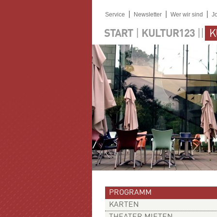
|
|
|
Service
Newsletter
Wer wir sind
J
|
||
START
KULTUR123
K
PROGRAMM
KARTEN