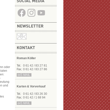
SOCIAL MEDIA
NEWSLETTER
KONTAKT
Roman Köller
Tel.:
0 61 42 / 83 27 81
ann oder
Fax.:
0 61 42 / 83 27 86
zialen
nen:
E-MAIL
-
deutung
en und
Karten & Vorverkauf
Tel.:
0 61 42 / 83 26 30
des
Fax.:
0 61 42 / 1 68 94
E-MAIL