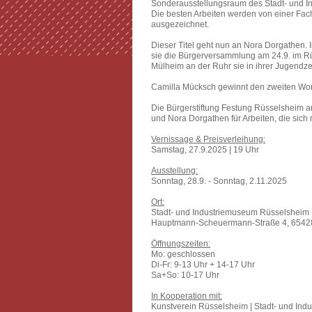
Sonderausstellungsraum des Stadt- und I
Die besten Arbeiten werden von einer Fach
ausgezeichnet.
Dieser Titel geht nun an Nora Dorgathen. 
sie die Bürgerversammlung am 24.9. im Rüs
Mülheim an der Ruhr sie in ihrer Jugendzeit
Camilla Mücksch gewinnt den zweiten Work
Die Bürgerstiftung Festung Rüsselsheim am
und Nora Dorgathen für Arbeiten, die sich
Vernissage & Preisverleihung:
Samstag, 27.9.2025 | 19 Uhr
Ausstellung:
Sonntag, 28.9. - Sonntag, 2.11.2025
Ort:
Stadt- und Industriemuseum Rüsselsheim (
Hauptmann-Scheuermann-Straße 4, 6542
Öffnungszeiten:
Mo: geschlossen
Di-Fr: 9-13 Uhr + 14-17 Uhr
Sa+So: 10-17 Uhr
In Kooperation mit:
Kunstverein Rüsselsheim | Stadt- und Indus