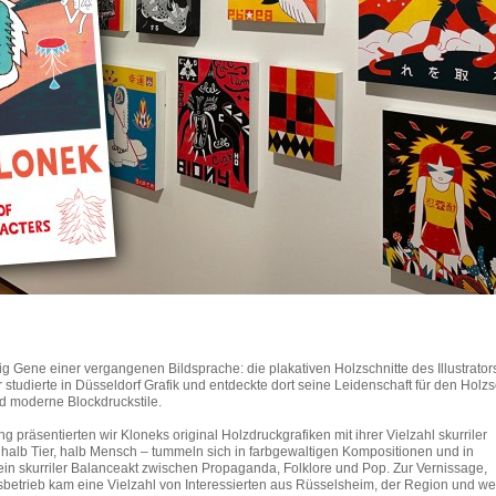
ig Gene einer vergangenen Bildsprache: die plakativen Holzschnitte des Illustrat
studierte in Düsseldorf Grafik und entdeckte dort seine Leidenschaft für den Holzsc
nd moderne Blockdruckstile.
ng präsentierten wir Kloneks original Holzdruckgrafiken mit ihrer Vielzahl skurriler
halb Tier, halb Mensch – tummeln sich in farbgewaltigen Kompositionen und in
ein skurriler Balanceakt zwischen Propaganda, Folklore und Pop. Zur Vernissage,
sbetrieb kam eine Vielzahl von Interessierten aus Rüsselsheim, der Region und we