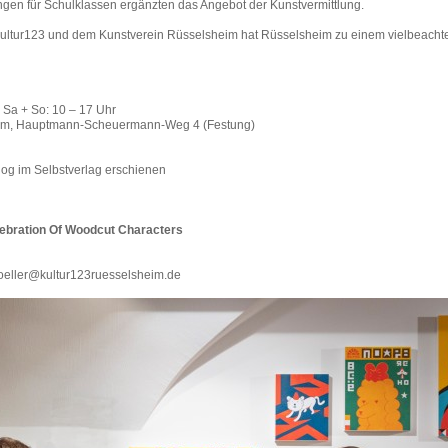
ngen für Schulklassen ergänzten das Angebot der Kunstvermittlung.
on Kultur123 und dem Kunstverein Rüsselsheim hat Rüsselsheim zu einem vielbeacht
| Sa + So: 10 – 17 Uhr
eim, Hauptmann-Scheuermann-Weg 4 (Festung)
alog im Selbstverlag erschienen
ebration Of Woodcut Characters
.koeller@kultur123ruesselsheim.de