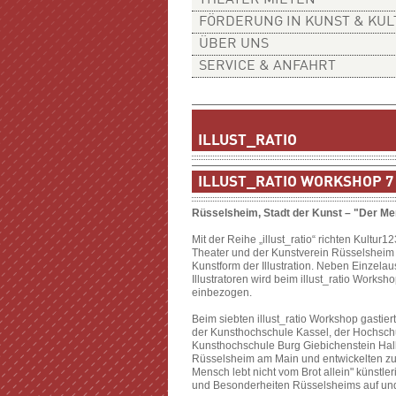
THEATER MIETEN
FÖRDERUNG IN KUNST & KU
ÜBER UNS
SERVICE & ANFAHRT
ILLUST_RATIO
ILLUST_RATIO WORKSHOP 7
Rüsselsheim, Stadt der Kunst – "Der Men
Mit der Reihe „illust_ratio“ richten Kultur1
Theater und der Kunstverein Rüsselsheim d
Kunstform der Illustration. Neben Einzelau
Illustratoren wird beim illust_ratio Work
einbezogen.
Beim siebten illust_ratio Workshop gastiert
der Kunsthochschule Kassel, der Hochschu
Kunsthochschule Burg Giebichenstein Hall
Rüsselsheim am Main und entwickelten zu
Mensch lebt nicht vom Brot allein" künstle
und Besonderheiten Rüsselsheims auf und