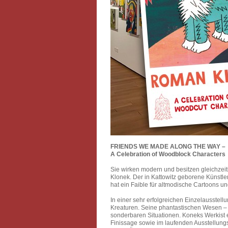
FRIENDS WE MADE ALONG THE WAY –
A Celebration of Woodblock Characters
Sie wirken modern und besitzen gleichzeit
Klonek. Der in Kattowitz geborene Künstler 
hat ein Faible für altmodische Cartoons u
In einer sehr erfolgreichen Einzelausstellu
Kreaturen. Seine phantastischen Wesen – 
sonderbaren Situationen. Koneks Werkist 
Finissage sowie im laufenden Ausstellung