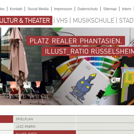
|
|
|
|
|
|
obs
Kontakt
Social Media
Impressum
Datenschutz
Sitemap
Intern
|
|
|
ULTUR & THEATER
VHS
MUSIKSCHULE
STAD
SPIELPLAN
JAZZ-FABRIK