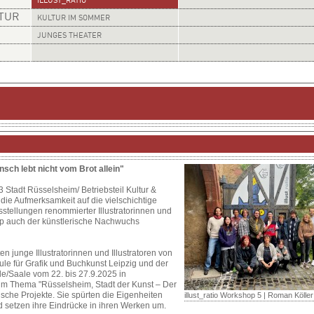
ILLUST_RATIO
LTUR
KULTUR IM SOMMER
JUNGES THEATER
sch lebt nicht vom Brot allein"
23 Stadt Rüsselsheim/ Betriebsteil Kultur &
ie Aufmerksamkeit auf die vielschichtige
sstellungen renommierter Illustratorinnen und
shop auch der künstlerische Nachwuchs
en junge Illustratorinnen und Illustratoren von
le für Grafik und Buchkunst Leipzig und der
e/Saale vom 22. bis 27.9.2025 in
m Thema "Rüsselsheim, Stadt der Kunst – Der
rische Projekte. Sie spürten die Eigenheiten
illust_ratio Workshop 5 | Roman Köller
 setzen ihre Eindrücke in ihren Werken um.