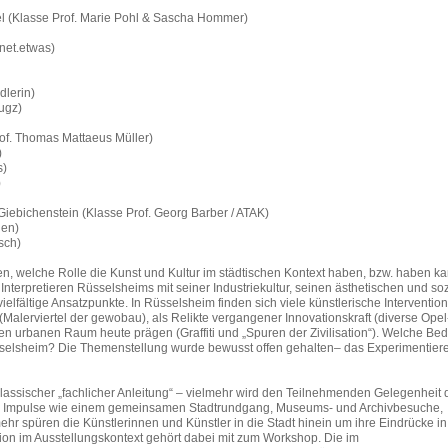
 (Klasse Prof. Marie Pohl & Sascha Hommer)
net.etwas)
dlerin)
ugz)
of. Thomas Mattaeus Müller)
)
s)
)
ebichenstein (Klasse Prof. Georg Barber / ATAK)
hen)
sch)
en, welche Rolle die Kunst und Kultur im städtischen Kontext haben, bzw. haben k
nterpretieren Rüsselsheims mit seiner Industriekultur, seinen ästhetischen und so
lfältige Ansatzpunkte. In Rüsselsheim finden sich viele künstlerische Interventio
Malerviertel der gewobau), als Relikte vergangener Innovationskraft (diverse Opel
en urbanen Raum heute prägen (Graffiti und „Spuren der Zivilisation“). Welche Be
sselsheim? Die Themenstellung wurde bewusst offen gehalten– das Experimentier
 klassischer „fachlicher Anleitung“ – vielmehr wird den Teilnehmenden Gelegenheit 
 Impulse wie einem gemeinsamen Stadtrundgang, Museums- und Archivbesuche,
spüren die Künstlerinnen und Künstler in die Stadt hinein um ihre Eindrücke in
ion im Ausstellungskontext gehört dabei mit zum Workshop. Die im