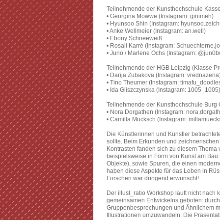
Teilnehmende der Kunsthochschule Kassel
• Georgina Mowwe (Instagram: ginimeh)
• Hyunsoo Shin (Instagram: hyunsoo.zeich
• Anke Wellmeier (Instagram: an.well)
• Ebony Schneeweiß
• Rosali Karré (Instagram: Schuechterne.jo
• Juno / Marlene Ochs (Instagram: @jun0b
Teilnehmende der HGB Leipzig (Klasse Pr
• Darija Zubakova (Instagram: vrednazena
• Tino Theumer (Instagram: timafu_doodle
• Ida Gliszczynska (Instagram: 1005_1005
Teilnehmende der Kunsthochschule Burg Gi
• Nora Dorgathen (Instagram: nora.dorgat
• Camilla Mücksch (Instagram: millamueck
Die Künstlerinnen und Künstler betrachtet
sollte. Beim Erkunden und zeichnerischen I
Kontrasten fanden sich zu diesem Thema vie
beispielsweise in Form von Kunst am Bau (
Objekte), sowie Spuren, die einen modern
haben diese Aspekte für das Leben in Rü
Forschen war dringend erwünscht!
Der illust_ratio Workshop läuft nicht nach
gemeinsamen Entwickelns geboten: durch
Gruppenbesprechungen und Ähnlichem mehr 
Illustrationen umzuwandeln. Die Präsentat