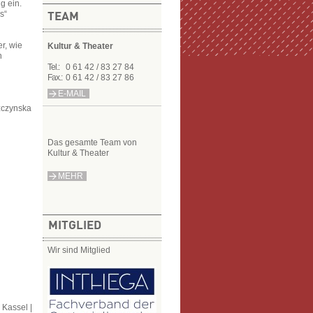
g ein.
s“
TEAM
r, wie
Kultur & Theater
n
Tel.:
0 61 42 / 83 27 84
Fax.:
0 61 42 / 83 27 86
E-MAIL
szczynska
Das gesamte Team von
Kultur & Theater
MEHR
MITGLIED
Wir sind Mitglied
 Kassel |