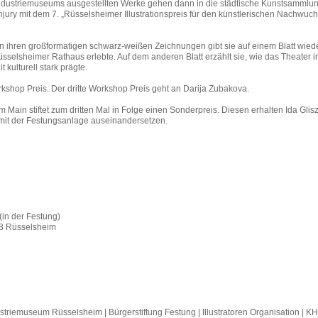
ndustriemuseums ausgestellten Werke gehen dann in die städtische Kunstsammlun
jury mit dem 7. „Rüsselsheimer Illustrationspreis für den künstlerischen Nachwuch
In ihren großformatigen schwarz-weißen Zeichnungen gibt sie auf einem Blatt wiede
selsheimer Rathaus erlebte. Auf dem anderen Blatt erzählt sie, wie das Theater i
 kulturell stark prägte.
shop Preis. Der dritte Workshop Preis geht an Darija Zubakova.
 Main stiftet zum dritten Mal in Folge einen Sonderpreis. Diesen erhalten Ida Gli
 mit der Festungsanlage auseinandersetzen.
in der Festung)
8 Rüsselsheim
triemuseum Rüsselsheim | Bürgerstiftung Festung | Illustratoren Organisation | KH