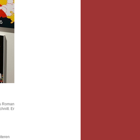
ors Roman
hnitt. Er
iteren