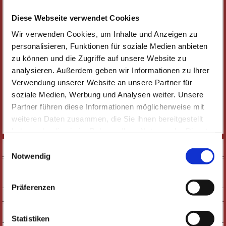
Originalarbeiten von Heinz Edelmann mit retrospektivem
Charakter gebildet.
Diese Webseite verwendet Cookies
Hier finden Sie eine von Heinz Edelmanns' Arbeiten:
Wir verwenden Cookies, um Inhalte und Anzeigen zu
Der phantastische Film / The fantastic film
, Intro: Heinz
personalisieren, Funktionen für soziale Medien anbieten
Edelmann
zu können und die Zugriffe auf unsere Website zu
analysieren. Außerdem geben wir Informationen zu Ihrer
Verwendung unserer Website an unsere Partner für
soziale Medien, Werbung und Analysen weiter. Unsere
Partner führen diese Informationen möglicherweise mit
weiteren Daten zusammen, die Sie ihnen bereitgestellt
haben oder die sie im Rahmen Ihrer Nutzung der Dienste
gesammelt haben. Wichtige Links:
Impressum
|
Einwilligungsauswahl
SOCIAL MEDIA
Datenschutzhinweise
Notwendig
Präferenzen
NEWSLETTER
Statistiken