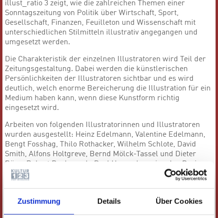
illust_ratio 3 zeigt, wie die zahlreichen Themen einer
Sonntagszeitung von Politik über Wirtschaft, Sport,
Gesellschaft, Finanzen, Feuilleton und Wissenschaft mit
unterschiedlichen Stilmitteln illustrativ angegangen und
umgesetzt werden.
Die Charakteristik der einzelnen Illustratoren wird Teil der
Zeitungsgestaltung. Dabei werden die künstlerischen
Persönlichkeiten der Illustratoren sichtbar und es wird
deutlich, welch enorme Bereicherung die Illustration für ein
Medium haben kann, wenn diese Kunstform richtig
eingesetzt wird.
Arbeiten von folgenden Illustratorinnen und Illustratoren
wurden ausgestellt: Heinz Edelmann, Valentine Edelmann,
Bengt Fosshag, Thilo Rothacker, Wilhelm Schlote, David
Smith, Alfons Holtgreve, Bernd Mölck-Tassel und Dieter
Böge, Robert Bochennek, Paul Hornschemeier, Jan Bazing,
Kat Menschik, Isabel Klett, Mart Klein und Miriam Migliazzi,
Jan Rieckhoff, Simon Schwartz, Tobias Wandres, Andreas
Weishaupt.
Zustimmung
Details
Über Cookies
Einen Schwerpunkt hat eine Kabinettausstellung mit