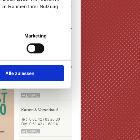
SOCIAL MEDIA
ie im Rahmen Ihrer Nutzung
NEWSLETTER
Marketing
KONTAKT
Alle zulassen
Roman Köller
Tel.:
0 61 42 / 83 27 81
Fax.:
0 61 42 / 83 27 86
E-MAIL
Karten & Vorverkauf
Tel.:
0 61 42 / 83 26 30
Fax.:
0 61 42 / 1 68 94
E-MAIL