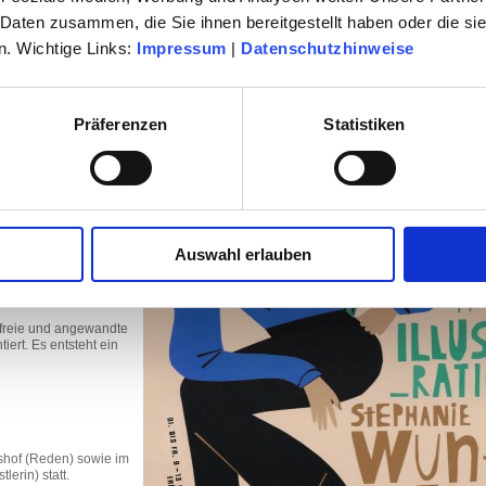
 Daten zusammen, die Sie ihnen bereitgestellt haben oder die s
. Wichtige Links:
Impressum
|
Datenschutzhinweise
 Werke von Stephanie
rin charakteristischen
Präferenzen
Statistiken
en und Fügen bunten
rt sie spielerisch wie
ar – gewiss auch
ptik – und
sdesign an der FH
Als selbstständige
Auswahl erlauben
nternationale Magazine
n der HAW Hamburg.
e Mitglied.
 freie und angewandte
ert. Es entsteht ein
shof (Reden) sowie im
erin) statt.