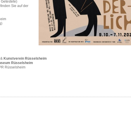
 Getestete)
finden Sie auf der
heim
g)
m &
Kunstverein Rüsselsheim
museum Rüsselsheim
GPR Rüsselsheim