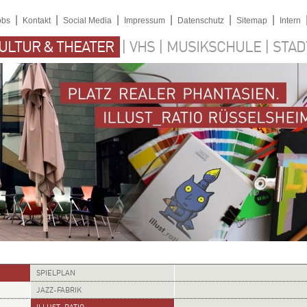
|
|
|
|
|
|
obs
Kontakt
Social Media
Impressum
Datenschutz
Sitemap
Intern
|
|
|
ULTUR & THEATER
VHS
MUSIKSCHULE
STAD
SPIELPLAN
JAZZ-FABRIK