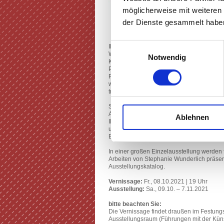
möglicherweise mit weiteren
der Dienste gesammelt haben
Einwilligungsauswahl
Illustration mit der Schere – das sind die
Wunderlich. Die für die Hamburger Künstle
Notwendig
Kompositionen entstehen durch das Form
Papiers. Abstraktion und Narration kombinie
Puzzlestücke. Ihre Bilder geben sich nahb
wegen ihrer sympathischen „Low-Tech“ Ha
transportieren gleichzeitig subtile Poesie.
Stephanie Wunderlich hat Kommunikation
Augsburg und an der ISIA Urbino studiert. 
Ablehnen
Illustratorin arbeitet sie in Hamburg für i
und Buchverlage. Sie lehrt Illustration a
Beim Zeichnerinnenkollektiv „Spring“ ist si
In einer großen Einzelausstellung werden
Arbeiten von Stephanie Wunderlich präsenti
Ausstellungskatalog.
Vernissage:
Fr., 08.10.2021 | 19 Uhr
Ausstellung:
Sa., 09.10. – 7.11.2021
bitte beachten Sie:
Die Vernissage findet draußen im Festung
Ausstellungsraum (Führungen mit der Künstl