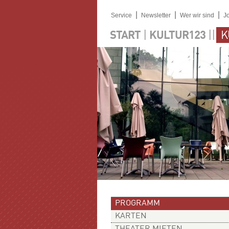
|
|
|
Service
Newsletter
Wer wir sind
J
|
||
START
KULTUR123
K
PROGRAMM
KARTEN