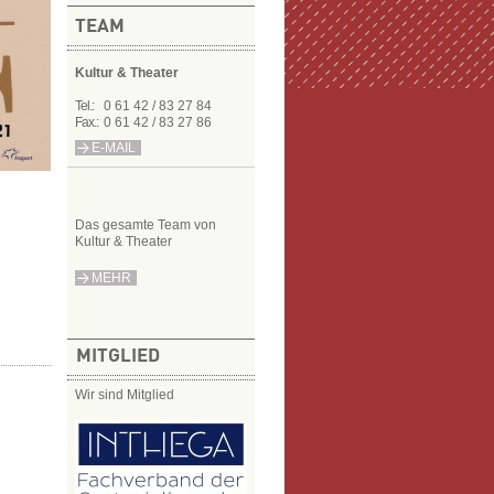
TEAM
Kultur & Theater
Tel.:
0 61 42 / 83 27 84
Fax.:
0 61 42 / 83 27 86
E-MAIL
Das gesamte Team von
Kultur & Theater
MEHR
MITGLIED
Wir sind Mitglied