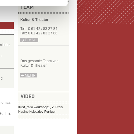
TEAM
Kultur & Theater
Tel.:
0 61 42 / 83 27 84
Fax.:
0 61 42 / 83 27 86
E-MAIL
it der
n
Das gesamte Team von
Kultur & Theater
MEHR
nd
VIDEO
Thomas
Illust_ratio workshop1, 2. Preis
Nadine Kolodziey Fertiger
erlin).