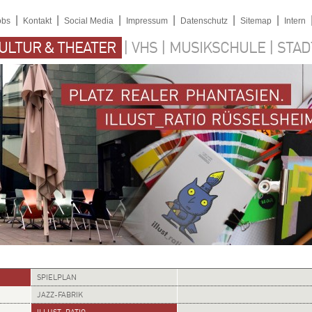
|
|
|
|
|
|
obs
Kontakt
Social Media
Impressum
Datenschutz
Sitemap
Intern
|
|
|
ULTUR & THEATER
VHS
MUSIKSCHULE
STAD
SPIELPLAN
JAZZ-FABRIK