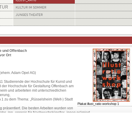
ILLUST_RATIO
LTUR
KULTUR IM SOMMER
JUNGES THEATER
e und Offenbach
vor Ort
 (ehem. Adam Opel AG)
11 Studierende der Hochschule für Kunst und
d der Hochschule für Gestaltung Offenbach am
eim und arbeiteten mit unterschiedlichen
ierung,
 A 1 zu dem Thema: „Rüsselsheim (Welt-) Stadt
Plakat illust_ratio workshop 1
g präsentiert. Die besten Arbeiten wurden von
trator_inn_enpreis für Nachwuchskünstler_innen prämiert.