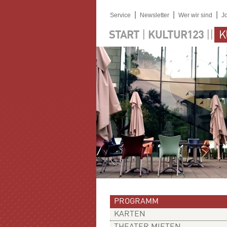
|
|
|
Service
Newsletter
Wer wir sind
J
|
||
START
KULTUR123
K
PROGRAMM
KARTEN