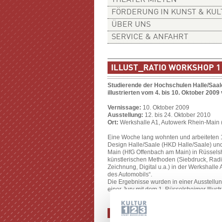
THEATER MIETEN
FÖRDERUNG IN KUNST & KU
ÜBER UNS
SERVICE & ANFAHRT
ILLUST_RATIO WORKSHOP 1
Studierende der Hochschulen Halle/Saal
illustrierten vom 4. bis 10. Oktober 2009 
Vernissage:
10. Oktober 2009
Ausstellung:
12. bis 24. Oktober 2010
Ort:
Werkshalle A1, Autowerk Rhein-Main
Eine Woche lang wohnten und arbeiteten 
Design Halle/Saale (HKD Halle/Saale) un
Main (HfG Offenbach am Main) in Rüsselsh
künstlerischen Methoden (Siebdruck, Rad
Zeichnung, Digital u.a.) in der Werkshalle
des Automobils“.
Die Ergebnisse wurden in einer Ausstellun
einer Jury mit dem 1. Rüsselsheimer Illus
DIE TEILNEHMENDEN: