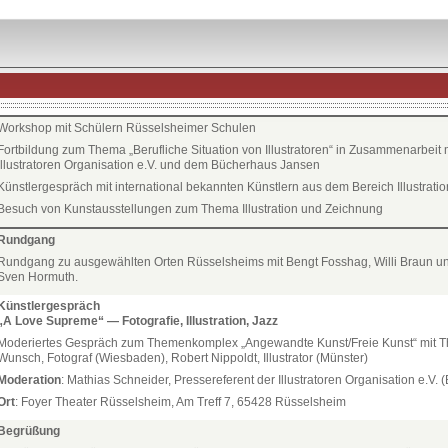
üsselsheim
Workshop mit Schülern Rüsselsheimer Schulen
Fortbildung zum Thema „Berufliche Situation von Illustratoren“ in Zusammenarbeit m
Illustratoren Organisation e.V. und dem Bücherhaus Jansen
Künstlergespräch mit international bekannten Künstlern aus dem Bereich Illustratio
Besuch von Kunstausstellungen zum Thema Illustration und Zeichnung
Rundgang
Rundgang zu ausgewählten Orten Rüsselsheims mit Bengt Fosshag, Willi Braun u
Sven Hormuth.
Künstlergespräch
„A Love Supreme“ — Fotografie, Illustration, Jazz
Moderiertes Gespräch zum Themenkomplex „Angewandte Kunst/Freie Kunst“ mit 
Wunsch, Fotograf (Wiesbaden), Robert Nippoldt, Illustrator (Münster)
Moderation
: Mathias Schneider, Pressereferent der Illustratoren Organisation e.V. (B
Ort
: Foyer Theater Rüsselsheim, Am Treff 7, 65428 Rüsselsheim
Begrüßung