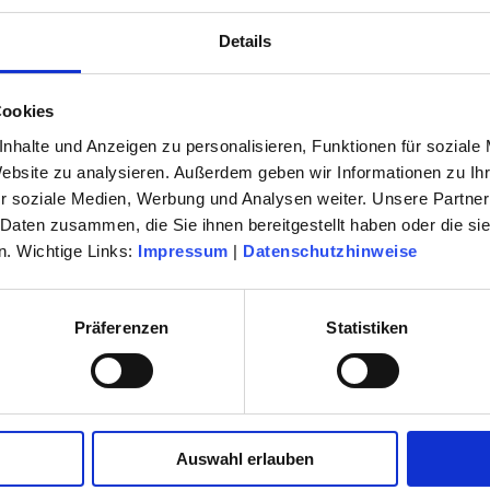
Details
hristina Röckl, Julia Weller, Stefanie Leinhos, Tim Romanowsky, Tobias Jacob, H
Cookies
, Lena Schrieb, Nadine Kolodziey, Martin Stark, Roman Köller
nhalte und Anzeigen zu personalisieren, Funktionen für soziale
Website zu analysieren. Außerdem geben wir Informationen zu I
r soziale Medien, Werbung und Analysen weiter. Unsere Partner
 Daten zusammen, die Sie ihnen bereitgestellt haben oder die s
e "Licht an"
. Wichtige Links:
Impressum
|
Datenschutzhinweise
film "Rüsselsheim"
Heft "Ostwind"
gand, Nadine Kolodziey
Präferenzen
Statistiken
e Kunstverein Rüsselsheim
nd Illustratoren Organisation e.V.
Auswahl erlauben