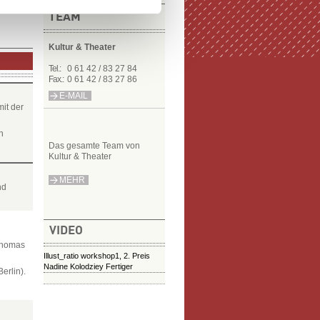
TEAM
Kultur & Theater
Tel.:
0 61 42 / 83 27 84
Fax.:
0 61 42 / 83 27 86
E-MAIL
it der
n
Das gesamte Team von
Kultur & Theater
MEHR
nd
VIDEO
Thomas
Illust_ratio workshop1, 2. Preis
Nadine Kolodziey Fertiger
erlin).