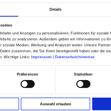
Details
hristina Röckl, Julia Weller, Stefanie Leinhos, Tim Romanowsky, Tobias Jacob, H
Cookies
, Lena Schrieb, Nadine Kolodziey, Martin Stark, Roman Köller
nhalte und Anzeigen zu personalisieren, Funktionen für soziale
Website zu analysieren. Außerdem geben wir Informationen zu I
r soziale Medien, Werbung und Analysen weiter. Unsere Partner
 Daten zusammen, die Sie ihnen bereitgestellt haben oder die s
e "Licht an"
. Wichtige Links:
Impressum
|
Datenschutzhinweise
film "Rüsselsheim"
Heft "Ostwind"
gand, Nadine Kolodziey
Präferenzen
Statistiken
e Kunstverein Rüsselsheim
nd Illustratoren Organisation e.V.
Auswahl erlauben