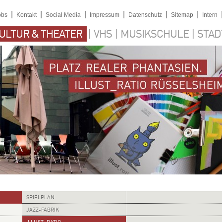
|
|
|
|
|
|
obs
Kontakt
Social Media
Impressum
Datenschutz
Sitemap
Intern
|
|
|
ULTUR & THEATER
VHS
MUSIKSCHULE
STAD
SPIELPLAN
JAZZ-FABRIK