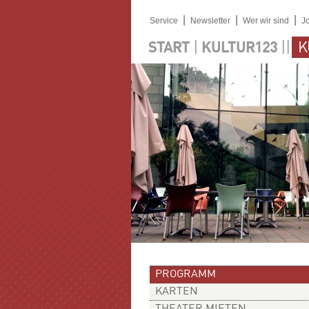
|
|
|
Service
Newsletter
Wer wir sind
J
|
||
START
KULTUR123
K
PROGRAMM
KARTEN