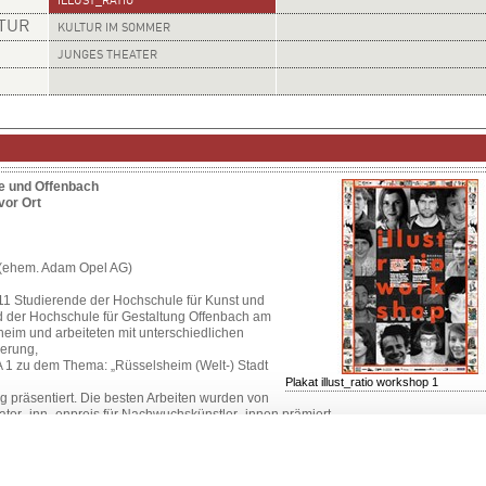
ILLUST_RATIO
LTUR
KULTUR IM SOMMER
JUNGES THEATER
e und Offenbach
vor Ort
 (ehem. Adam Opel AG)
11 Studierende der Hochschule für Kunst und
d der Hochschule für Gestaltung Offenbach am
eim und arbeiteten mit unterschiedlichen
ierung,
 A 1 zu dem Thema: „Rüsselsheim (Welt-) Stadt
Plakat illust_ratio workshop 1
g präsentiert. Die besten Arbeiten wurden von
trator_inn_enpreis für Nachwuchskünstler_innen prämiert.