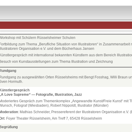
üsselsheim
Workshop mit Schülern Rüsselsheimer Schulen
Fortbildung zum Thema „Berufliche Situation von Illustratoren“ in Zusammenarbeit m
Illustratoren Organisation e.V. und dem Bücherhaus Jansen
Künstlergespräch mit international bekannten Künstlern aus dem Bereich Illustratio
Besuch von Kunstausstellungen zum Thema Illustration und Zeichnung
Rundgang
Rundgang zu ausgewählten Orten Rüsselsheims mit Bengt Fosshag, Willi Braun u
Sven Hormuth.
Künstlergespräch
„A Love Supreme“ — Fotografie, Illustration, Jazz
Moderiertes Gespräch zum Themenkomplex „Angewandte Kunst/Freie Kunst“ mit 
Wunsch, Fotograf (Wiesbaden), Robert Nippoldt, Illustrator (Münster)
Moderation
: Mathias Schneider, Pressereferent der Illustratoren Organisation e.V. (B
Ort
: Foyer Theater Rüsselsheim, Am Treff 7, 65428 Rüsselsheim
Begrüßung