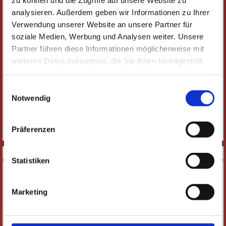
Alle Veranstaltungen
Schauspiel & Komödie
Oper & Operette
analysieren. Außerdem geben wir Informationen zu Ihrer
Ballett & Tanz
Konzerte & Classic-Café
Musical & Show
Verwendung unserer Website an unsere Partner für
soziale Medien, Werbung und Analysen weiter. Unsere
Comedy & Kabarett
Führungen
Junges Theater
Studiflatrate
Partner führen diese Informationen möglicherweise mit
weiteren Daten zusammen, die Sie ihnen bereitgestellt
Lesungen, Vorträge & Weiteres
Jazz-Fabrik
illust_ratio
haben oder die sie im Rahmen Ihrer Nutzung der Dienste
gesammelt haben. Wichtige Links:
Impressum
|
Einwilligungsauswahl
Kultur im Sommer
Datenschutzhinweise
Notwendig
Führungen
Präferenzen
Derzeit keine Veranstaltung in dieser Kategorie
DOWNLOADS
Statistiken
Marketing
E-PAPER