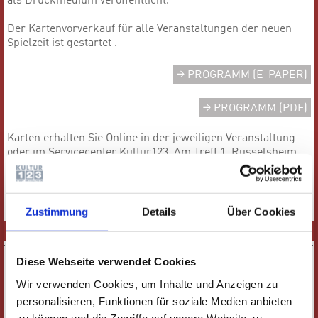
als Druckmedium veröffentlicht.
Der Kartenvorverkauf für alle Veranstaltungen der neuen
Spielzeit ist gestartet .
PROGRAMM (E-PAPER)
PROGRAMM (PDF)
Karten erhalten Sie Online in der jeweiligen Veranstaltung
oder im Servicecenter Kultur123, Am Treff 1, Rüsselsheim,
Telefon 0 61 42 / 83 26 30.
Zustimmung
Details
Über Cookies
SPIELPLAN
Diese Webseite verwendet Cookies
Wir verwenden Cookies, um Inhalte und Anzeigen zu
VERANSTALTUNGEN FILTERN
personalisieren, Funktionen für soziale Medien anbieten
zu können und die Zugriffe auf unsere Website zu