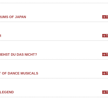
RUMS OF JAPAN
T
R
T
IEHST DU DAS NICHT?
T
T OF DANCE MUSICALS
T
 LEGEND
T