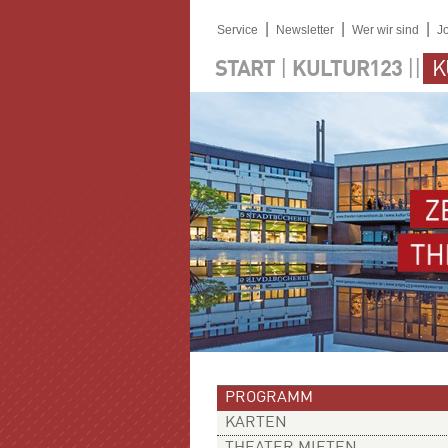
|
|
|
Service
Newsletter
Wer wir sind
J
|
||
START
KULTUR123
K
PROGRAMM
KARTEN