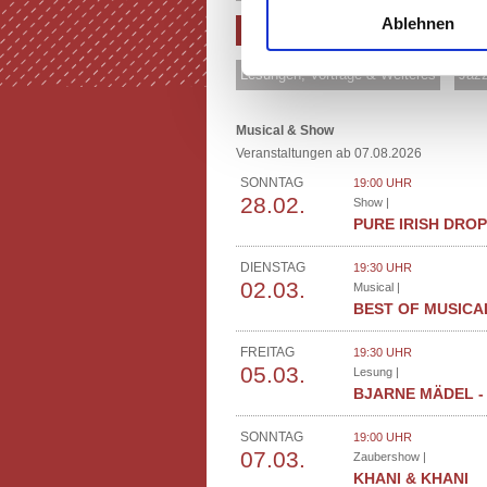
Ablehnen
Musical & Show
Comedy & Kabaret
Lesungen, Vorträge & Weiteres
Jazz
Musical & Show
Veranstaltungen ab 07.08.2026
SONNTAG
19:00 UHR
28.02.
Show |
PURE IRISH DRO
DIENSTAG
19:30 UHR
02.03.
Musical |
BEST OF MUSICA
FREITAG
19:30 UHR
05.03.
Lesung |
BJARNE MÄDEL - 
SONNTAG
19:00 UHR
07.03.
Zaubershow |
KHANI & KHANI