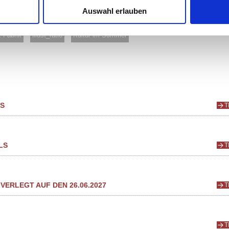
Auswahl erlauben
t
Führungen
Junges Theater
Studiflatrate
-Fabrik
illust_ratio
Kultur im Sommer
PS
T
LS
T
VERLEGT AUF DEN 26.06.2027
T
T