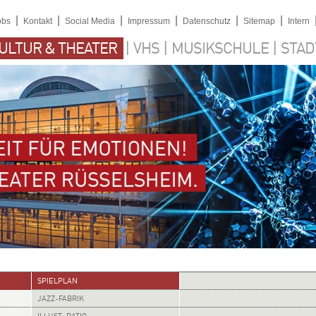
|
|
|
|
|
|
obs
Kontakt
Social Media
Impressum
Datenschutz
Sitemap
Intern
|
|
|
ULTUR & THEATER
VHS
MUSIKSCHULE
STAD
SPIELPLAN
JAZZ-FABRIK