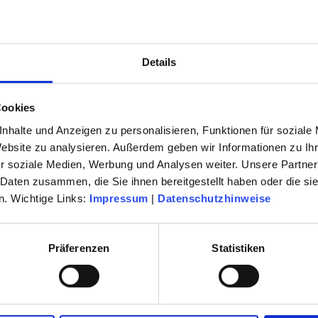
2027
als E-Paper sowie als Druckmedium
Details
en der neuen Spielzeit ist gestartet .
Cookies
nhalte und Anzeigen zu personalisieren, Funktionen für soziale
en Veranstaltung oder im Servicecenter
Website zu analysieren. Außerdem geben wir Informationen zu I
n 0 61 42 / 83 26 30.
r soziale Medien, Werbung und Analysen weiter. Unsere Partner
 Daten zusammen, die Sie ihnen bereitgestellt haben oder die s
. Wichtige Links:
Impressum
|
Datenschutzhinweise
Präferenzen
Statistiken
Komödie
Oper & Operette
Ballett & Tanz
Konzerte & Classic-Café