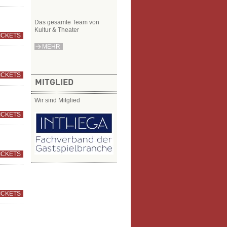
Das gesamte Team von
Kultur & Theater
ICKETS
MEHR
ICKETS
MITGLIED
Wir sind Mitglied
ICKETS
ICKETS
ICKETS