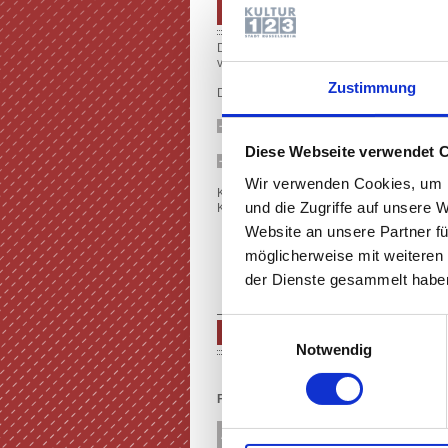
PROGRAMM SPIELZEIT 2026/
Das Programm der Spielzeit 2026/27 ist 
veröffentlicht.
Zustimmung
Der Kartenvorverkauf für alle Veranstaltung
PROGRAMM (E-PAPER)
Diese Webseite verwendet 
PROGRAMM (PDF)
Wir verwenden Cookies, um I
Karten erhalten Sie Online in der jeweilig
und die Zugriffe auf unsere 
Kultur123, Am Treff 1, Rüsselsheim, Telefo
Website an unsere Partner fü
möglicherweise mit weiteren
der Dienste gesammelt haben
Einwilligungsauswahl
SPIELPLAN
Notwendig
Filter nach Sparten:
Alle Veranstaltungen
Schauspiel & 