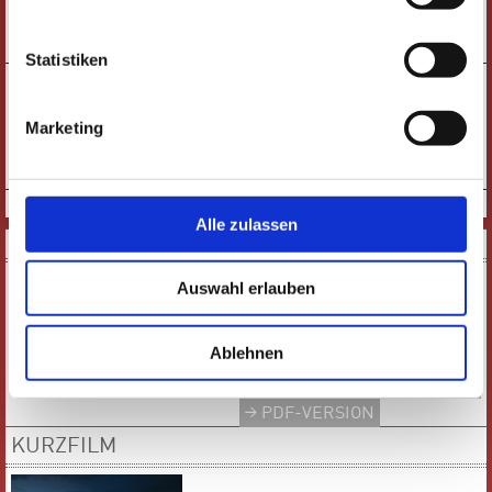
TICKETS
Statistiken
19:00 UHR
DIENSTAG
KONZERT |
15.06.
20 JAHRE KANT VOKAL
Marketing
TICKETS
VORHERIGE SEITE
|
Alle zulassen
DOWNLOADS
Auswahl erlauben
Ablehnen
E-PAPER
PDF-VERSION
KURZFILM