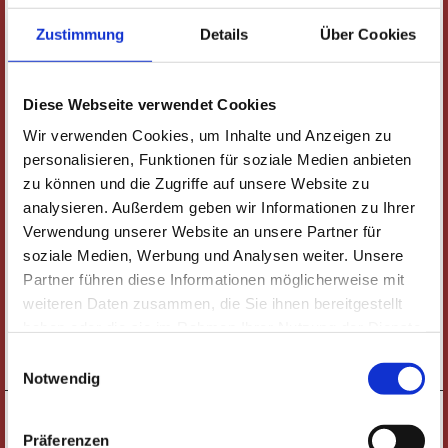
Alle Veranstaltungen
Schauspiel & Komödie
Oper & Operette
Zustimmung
Details
Über Cookies
Ballett & Tanz
Konzerte & Classic-Café
Musical & Show
Comedy & Kabarett
Führungen
Junges Theater
Studiflatrate
Diese Webseite verwendet Cookies
Lesungen, Vorträge & Weiteres
Jazz-Fabrik
illust_ratio
Wir verwenden Cookies, um Inhalte und Anzeigen zu
personalisieren, Funktionen für soziale Medien anbieten
Kultur im Sommer
zu können und die Zugriffe auf unsere Website zu
analysieren. Außerdem geben wir Informationen zu Ihrer
Verwendung unserer Website an unsere Partner für
Konzerte & Classic-Café
soziale Medien, Werbung und Analysen weiter. Unsere
VERANSTALTUNGEN AB 08.08.2026
Partner führen diese Informationen möglicherweise mit
17:00 UHR
SONNTAG
weiteren Daten zusammen, die Sie ihnen bereitgestellt
MITSINGKONZERT |
23.05.
haben oder die sie im Rahmen Ihrer Nutzung der Dienste
RÜSSELSHEIM SINGT VOLKSLIEDER
gesammelt haben. Wichtige Links:
Impressum
|
Einwilligungsauswahl
TICKETS
Datenschutzhinweise
Notwendig
19:30 UHR
SAMSTAG
KONZERT |
12.06.
Präferenzen
SHINE & SHADE