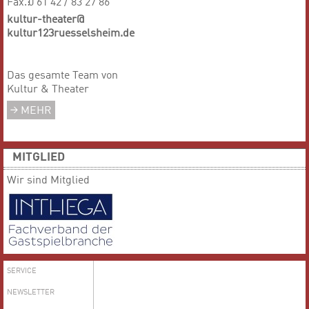
Fax.:
0 61 42 / 83 27 86
kultur-theater@
kultur123ruesselsheim.de
Das gesamte Team von
Kultur & Theater
MEHR
MITGLIED
Wir sind Mitglied
SERVICE
NEWSLETTER