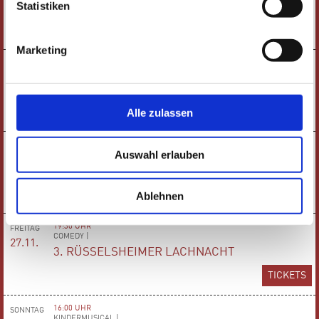
Statistiken
BÜHNE FREI FÜR DIE MUSIKSCHULE
TICKETS
Marketing
19:00 UHR
SONNTAG
KABARETT |
22.11.
VINCE EBERT
TICKETS
Alle zulassen
19:30 UHR
MITTWOCH
Auswahl erlauben
SCHAUSPIEL |
25.11.
PRIMA FACIE
TICKETS
Ablehnen
19:30 UHR
FREITAG
COMEDY |
27.11.
3. RÜSSELSHEIMER LACHNACHT
TICKETS
16:00 UHR
SONNTAG
KINDERMUSICAL |