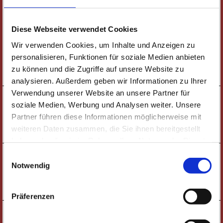
TICKETS
Diese Webseite verwendet Cookies
19:30 UHR
Wir verwenden Cookies, um Inhalte und Anzeigen zu
JAZZ-FABRIK |
TRILOGUE: MÜLLER, WILLERS, MARIEN
personalisieren, Funktionen für soziale Medien anbieten
zu können und die Zugriffe auf unsere Website zu
TICKETS
analysieren. Außerdem geben wir Informationen zu Ihrer
Verwendung unserer Website an unsere Partner für
09:00 UHR
DONNERSTAG
KINDERTHEATER |
soziale Medien, Werbung und Analysen weiter. Unsere
19.11.
DER DACHS HAT HEUTE SCHLECHTE LAUNE
Partner führen diese Informationen möglicherweise mit
weiteren Daten zusammen, die Sie ihnen bereitgestellt
TICKETS
haben oder die sie im Rahmen Ihrer Nutzung der Dienste
gesammelt haben. Wichtige Links:
Impressum
|
19:30 UHR
FREITAG
Einwilligungsauswahl
TRIBUTE-SHOW |
Datenschutzhinweise
20.11.
Notwendig
PHIL-IT
TICKETS
Präferenzen
16:00 UHR
SAMSTAG
KONZERT |
21.11.