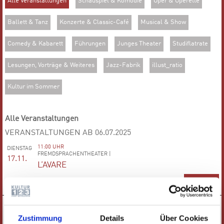
Alle Veranstaltungen
Schauspiel & Komödie
Oper & Operette
Ballett & Tanz
Konzerte & Classic-Café
Musical & Show
Comedy & Kabarett
Führungen
Junges Theater
Studiflatrate
Lesungen, Vorträge & Weiteres
Jazz-Fabrik
illust_ratio
Kultur im Sommer
Alle Veranstaltungen
VERANSTALTUNGEN AB 06.07.2025
11:00 UHR
DIENSTAG
FREMDSPRACHENTHEATER |
17.11.
L’AVARE
TICKETS
16:00 UHR
MITTWOCH
KINDERTHEATER |
18.11.
Zustimmung
Details
Über Cookies
DER DACHS HAT HEUTE SCHLECHTE LAUNE