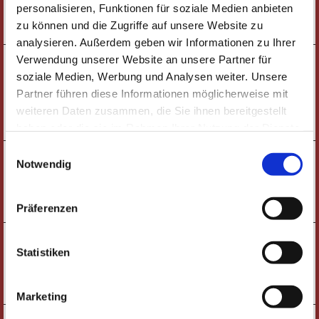
DIE DREI ??? KIDS
personalisieren, Funktionen für soziale Medien anbieten
zu können und die Zugriffe auf unsere Website zu
TICKETS
analysieren. Außerdem geben wir Informationen zu Ihrer
Verwendung unserer Website an unsere Partner für
19:30 UHR
DONNERSTAG
JAZZ-FABRIK |
17.09.
soziale Medien, Werbung und Analysen weiter. Unsere
MATTHIAS VOGT FEAT. MAURA & SPECIAL
Partner führen diese Informationen möglicherweise mit
GUEST: JOO KRAUS
weiteren Daten zusammen, die Sie ihnen bereitgestellt
TICKETS
haben oder die sie im Rahmen Ihrer Nutzung der Dienste
gesammelt haben. Wichtige Links:
Impressum
|
Einwilligungsauswahl
19:30 UHR
SAMSTAG
Datenschutzhinweise
Notwendig
LESUNG |
19.09.
LÉLÉ
TICKETS
Präferenzen
19:30 UHR
DONNERSTAG
LIVE-PODCAST |
Statistiken
24.09.
VERURTEILT - DER GERICHTSPODCAST
TICKETS
Marketing
19:30 UHR