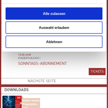
FREITAG
KONZERT |
25.09.
ERDEM PANCARCI: MYTHOS OF ÂŞIK
Alle zulassen
TICKETS
Auswahl erlauben
15:00 UHR
SONNTAG
KINDERTHEATER |
27.09.
PETTERSSON & FINDUS
Ablehnen
TICKETS
15:00 UHR
KINDERTHEATER |
SONNTAGS-ABONNEMENT
TICKETS
NÄCHSTE SEITE
DOWNLOADS