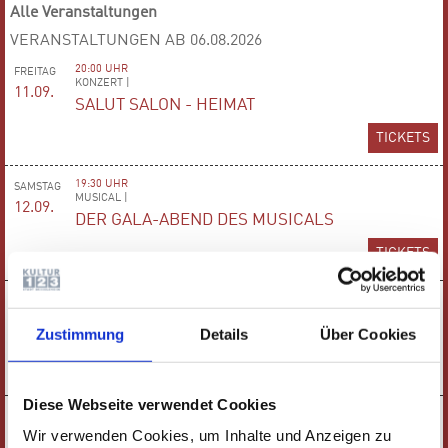
Alle Veranstaltungen
VERANSTALTUNGEN AB 06.08.2026
20:00 UHR
FREITAG
KONZERT |
11.09.
SALUT SALON - HEIMAT
TICKETS
19:30 UHR
SAMSTAG
MUSICAL |
12.09.
DER GALA-ABEND DES MUSICALS
TICKETS
16:00 UHR
SONNTAG
KINDERTHEATER |
13.09.
Zustimmung
Details
Über Cookies
DIE DREI ??? KIDS
TICKETS
Diese Webseite verwendet Cookies
09:00 UHR
MONTAG
KINDERTHEATER |
Wir verwenden Cookies, um Inhalte und Anzeigen zu
14.09.