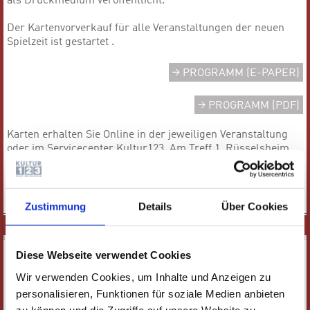
als Druckmedium veröffentlicht.
Der Kartenvorverkauf für alle Veranstaltungen der neuen
Spielzeit ist gestartet .
PROGRAMM (E-PAPER)
PROGRAMM (PDF)
Karten erhalten Sie Online in der jeweiligen Veranstaltung
oder im Servicecenter Kultur123, Am Treff 1, Rüsselsheim,
Telefon 0 61 42 / 83 26 30.
Zustimmung
Details
Über Cookies
SPIELPLAN
Diese Webseite verwendet Cookies
Wir verwenden Cookies, um Inhalte und Anzeigen zu
VERANSTALTUNGEN FILTERN
personalisieren, Funktionen für soziale Medien anbieten
zu können und die Zugriffe auf unsere Website zu