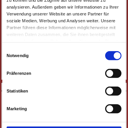
Alle Veranstaltungen
Schauspiel & Komödie
Oper & Operette
analysieren. Außerdem geben wir Informationen zu Ihrer
Ballett & Tanz
Konzerte & Classic-Café
Musical & Show
Verwendung unserer Website an unsere Partner für
soziale Medien, Werbung und Analysen weiter. Unsere
Comedy & Kabarett
Führungen
Junges Theater
Studiflatrate
Partner führen diese Informationen möglicherweise mit
weiteren Daten zusammen, die Sie ihnen bereitgestellt
Lesungen, Vorträge & Weiteres
Jazz-Fabrik
illust_ratio
haben oder die sie im Rahmen Ihrer Nutzung der Dienste
gesammelt haben. Wichtige Links:
Impressum
|
Einwilligungsauswahl
Kultur im Sommer
Datenschutzhinweise
Notwendig
illust_ratio
Präferenzen
Derzeit keine Veranstaltung in dieser Kategorie
DOWNLOADS
Statistiken
Marketing
E-PAPER