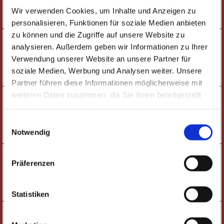
Wir verwenden Cookies, um Inhalte und Anzeigen zu
TICKETS
personalisieren, Funktionen für soziale Medien anbieten
zu können und die Zugriffe auf unsere Website zu
18:00 UHR
MITTWOCH
FÜHRUNG |
analysieren. Außerdem geben wir Informationen zu Ihrer
02.12.
BLICK HINTER DIE KULISSEN
Verwendung unserer Website an unsere Partner für
soziale Medien, Werbung und Analysen weiter. Unsere
TICKETS
Partner führen diese Informationen möglicherweise mit
weiteren Daten zusammen, die Sie ihnen bereitgestellt
18:00 UHR
MITTWOCH
FÜHRUNG |
haben oder die sie im Rahmen Ihrer Nutzung der Dienste
20.01.
BLICK HINTER DIE KULISSEN
gesammelt haben. Wichtige Links:
Impressum
|
Einwilligungsauswahl
TICKETS
Datenschutzhinweise
Notwendig
18:00 UHR
DIENSTAG
FÜHRUNG |
Präferenzen
02.02.
BLICK HINTER DIE KULISSEN
TICKETS
Statistiken
18:00 UHR
DIENSTAG
FÜHRUNG |
09.03.