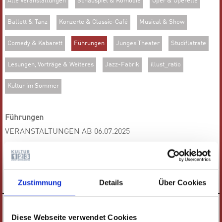
Alle Veranstaltungen
Schauspiel & Komödie
Oper & Operette
Ballett & Tanz
Konzerte & Classic-Café
Musical & Show
Comedy & Kabarett
Führungen
Junges Theater
Studiflatrate
Lesungen, Vorträge & Weiteres
Jazz-Fabrik
illust_ratio
Kultur im Sommer
Führungen
VERANSTALTUNGEN AB 06.07.2025
18:00 UHR
DIENSTAG
FÜHRUNG |
20.10.
BLICK HINTER DIE KULISSEN
TICKETS
Zustimmung
Details
Über Cookies
18:00 UHR
MITTWOCH
FÜHRUNG |
11.11.
Diese Webseite verwendet Cookies
BLICK HINTER DIE KULISSEN