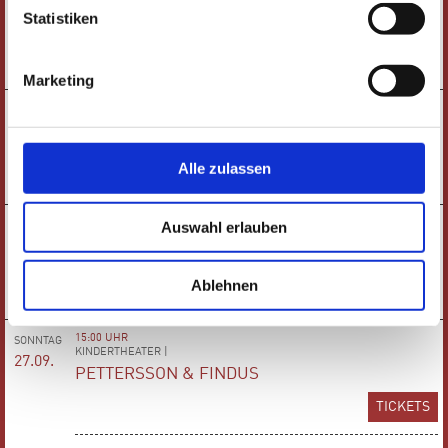
LESUNG |
19.09.
Statistiken
LÉLÉ
TICKETS
Marketing
19:30 UHR
DONNERSTAG
LIVE-PODCAST |
24.09.
VERURTEILT - DER GERICHTSPODCAST
Alle zulassen
TICKETS
19:30 UHR
Auswahl erlauben
FREITAG
KONZERT |
25.09.
ERDEM PANCARCI: MYTHOS OF ÂŞIK
Ablehnen
TICKETS
15:00 UHR
SONNTAG
KINDERTHEATER |
27.09.
PETTERSSON & FINDUS
TICKETS