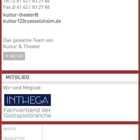
Tel.:
0 61 42 / 83 27 84
Fax.:
0 61 42 / 83 27 86
kultur-theater@
kultur123ruesselsheim.de
Das gesamte Team von
Kultur & Theater
MEHR
MITGLIED
Wir sind Mitglied
SERVICE
NEWSLETTER