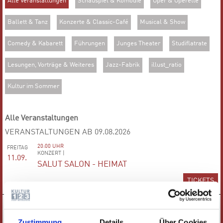
Alle Veranstaltungen
Schauspiel & Komödie
Oper & Operette
Ballett & Tanz
Konzerte & Classic-Café
Musical & Show
Comedy & Kabarett
Führungen
Junges Theater
Studiflatrate
Lesungen, Vorträge & Weiteres
Jazz-Fabrik
illust_ratio
Kultur im Sommer
Alle Veranstaltungen
VERANSTALTUNGEN AB 09.08.2026
20:00 UHR
FREITAG
KONZERT |
11.09.
SALUT SALON - HEIMAT
TICKETS
19:30 UHR
SAMSTAG
MUSICAL |
12.09.
DER GALA-ABEND DES MUSICALS
Zustimmung
Details
Über Cookies