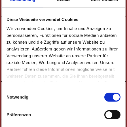
TICKETS
Diese Webseite verwendet Cookies
16:00 UHR
SONNTAG
KINDERTHEATER |
Wir verwenden Cookies, um Inhalte und Anzeigen zu
13.09.
DIE DREI ??? KIDS
personalisieren, Funktionen für soziale Medien anbieten
TICKETS
zu können und die Zugriffe auf unsere Website zu
analysieren. Außerdem geben wir Informationen zu Ihrer
09:00 UHR
Verwendung unserer Website an unsere Partner für
MONTAG
KINDERTHEATER |
14.09.
soziale Medien, Werbung und Analysen weiter. Unsere
DIE DREI ??? KIDS
Partner führen diese Informationen möglicherweise mit
TICKETS
weiteren Daten zusammen, die Sie ihnen bereitgestellt
haben oder die sie im Rahmen Ihrer Nutzung der Dienste
19:30 UHR
DONNERSTAG
gesammelt haben. Wichtige Links:
Impressum
|
Einwilligungsauswahl
JAZZ-FABRIK |
17.09.
Datenschutzhinweise
MATTHIAS VOGT FEAT. MAURA & SPECIAL
Notwendig
GUEST: JOO KRAUS
TICKETS
Präferenzen
19:30 UHR
SAMSTAG