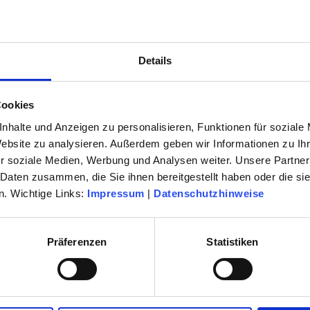
2027
als E-Paper sowie als Druckmedium
Details
en der neuen Spielzeit ist gestartet .
Cookies
nhalte und Anzeigen zu personalisieren, Funktionen für soziale
en Veranstaltung oder im Servicecenter
Website zu analysieren. Außerdem geben wir Informationen zu I
n 0 61 42 / 83 26 30.
r soziale Medien, Werbung und Analysen weiter. Unsere Partner
 Daten zusammen, die Sie ihnen bereitgestellt haben oder die s
. Wichtige Links:
Impressum
|
Datenschutzhinweise
Präferenzen
Statistiken
Komödie
Oper & Operette
Ballett & Tanz
Konzerte & Classic-Café