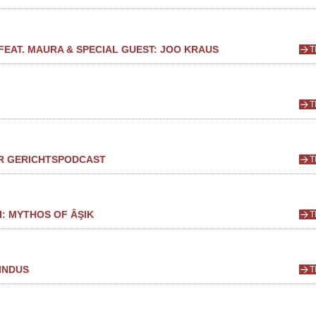
FEAT. MAURA & SPECIAL GUEST: JOO KRAUS
T
T
ER GERICHTSPODCAST
T
: MYTHOS OF ÂŞIK
T
INDUS
T