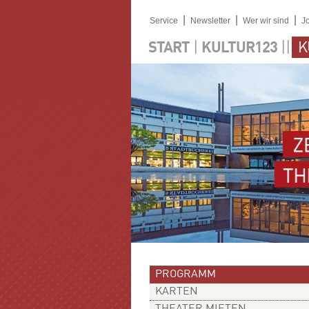
|
|
|
Service
Newsletter
Wer wir sind
J
|
||
START
KULTUR123
K
PROGRAMM
KARTEN