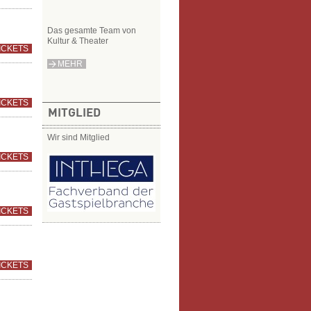
Das gesamte Team von
Kultur & Theater
ICKETS
MEHR
ICKETS
MITGLIED
Wir sind Mitglied
ICKETS
ICKETS
ICKETS