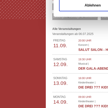
Ablehnen
Musical & Show
Comedy & Kabaret
Lesungen, Vorträge & Weiteres
Jazz
Alle Veranstaltungen
Veranstaltungen ab 06.07.2025
FREITAG
20:00 UHR
11.09.
Konzert |
SALUT SALON - 
SAMSTAG
19:30 UHR
12.09.
Musical |
DER GALA-ABEND
SONNTAG
16:00 UHR
13.09.
Kindertheater |
DIE DREI ??? KID
MONTAG
09:00 UHR
14.09.
Kindertheater |
DIE DREI ??? KID