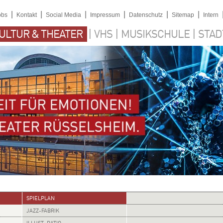
|
|
|
|
|
|
obs
Kontakt
Social Media
Impressum
Datenschutz
Sitemap
Intern
|
|
|
ULTUR & THEATER
VHS
MUSIKSCHULE
STAD
SPIELPLAN
JAZZ-FABRIK