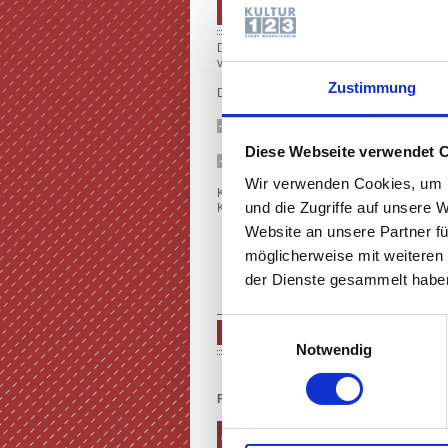
PROGRAMM SPIELZEIT 2026/
Das Programm der Spielzeit 2026/27 ist 
veröffentlicht.
Zustimmung
Der Kartenvorverkauf für alle Veranstaltung
PROGRAMM (E-PAPER)
Diese Webseite verwendet 
PROGRAMM (PDF)
Wir verwenden Cookies, um I
Karten erhalten Sie Online in der jeweilig
und die Zugriffe auf unsere 
Kultur123, Am Treff 1, Rüsselsheim, Telefo
Website an unsere Partner fü
möglicherweise mit weiteren
der Dienste gesammelt haben
Einwilligungsauswahl
SPIELPLAN
Notwendig
Filter nach Sparten:
Alle Veranstaltungen
Schauspiel & 