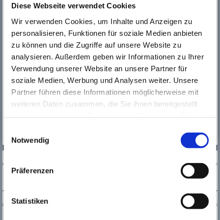
Diese Webseite verwendet Cookies
Wir verwenden Cookies, um Inhalte und Anzeigen zu
personalisieren, Funktionen für soziale Medien anbieten
Wenn Sie Interesse an dieser Herausforderung haben,
senden Sie uns bitte Ihre Bewerbung - gerne per E-Mail -
zu können und die Zugriffe auf unsere Website zu
an:
analysieren. Außerdem geben wir Informationen zu Ihrer
Verwendung unserer Website an unsere Partner für
Irene Delodovici
Tel. 0 61 42 / 83 28 39
soziale Medien, Werbung und Analysen weiter. Unsere
Partner führen diese Informationen möglicherweise mit
E-Mail:
i.delodovici
@kultur123ruesselsheim.de
weiteren Daten zusammen, die Sie ihnen bereitgestellt
haben oder die sie im Rahmen Ihrer Nutzung der Dienste
gesammelt haben. Wichtige Links:
Impressum
|
Einwilligungsauswahl
Datenschutzhinweise
Notwendig
SOCIAL MEDIA
Präferenzen
NEWSLETTER
Statistiken