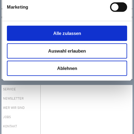
Marketing
KONTAKT
Kultur123 Stadt Rüsselsheim
Tel.:
0 61 42 / 83 26 30
Alle zulassen
Fax.:
0 61 42 / 1 68 94
kultur123@
kultur123ruesselsheim.de
Auswahl erlauben
Das gesamte T​​​​​​​eam von
Kultur123 Stadt Rüsselsheim
Ablehnen
MEHR
SERVICE
NEWSLETTER
WER WIR SIND
JOBS
KONTAKT