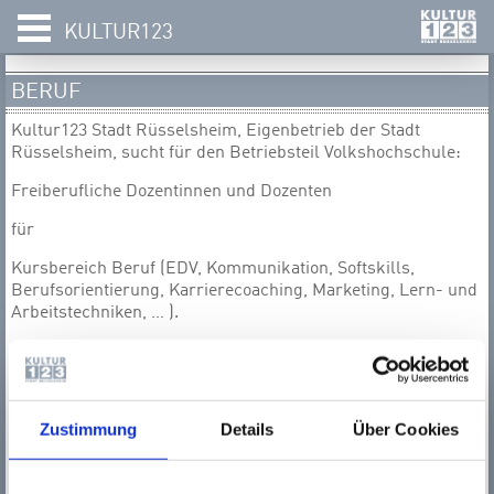
KULTUR123
BERUF
Kultur123 Stadt Rüsselsheim, Eigenbetrieb der Stadt
Rüsselsheim, sucht für den Betriebsteil Volkshochschule:
Freiberufliche Dozentinnen und Dozenten
für
Kursbereich Beruf (EDV, Kommunikation, Softskills,
Berufsorientierung, Karrierecoaching, Marketing, Lern- und
Arbeitstechniken, … ).
Wir sind offen für Ihre Ideen.
Zustimmung
Details
Über Cookies
Voraussetzungen:
eine entsprechende fachliche Qualifizierung
Spaß am Umgang mit Menschen und Freude am Lehren