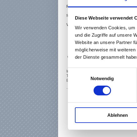
Freiberufliche(r) Dozentin/Dozent
für
Finnisch, Norwegisch, Dänisch, Japani
Diese Webseite verwendet 
Voraussetzungen:
Wir verwenden Cookies, um I
Muttersprachliche Kompetenz oder wen
und die Zugriffe auf unsere 
längeren Aufenthalt in dem Land erwo
Website an unsere Partner fü
Interesse an Erwachsenenbildung
Lehrerfahrung
möglicherweise mit weiteren
der Dienste gesammelt haben
Wenn Sie Interesse an dieser Herausforde
Einwilligungsauswahl
Irene Delodovici
Tel. 0 61 42 / 83 28 39
Notwendig
E-Mail:
i.delodovici
@kultur123ruesselsh
Ablehnen