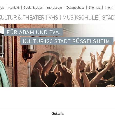
|
|
|
|
|
|
obs
Kontakt
Social Media
Impressum
Datenschutz
Sitemap
Intern
|
|
|
KULTUR & THEATER
VHS
MUSIKSCHULE
STAD
ÄNISCH, JAPANISCH
 der Stadt Rüsselsheim, sucht für den Betriebsteil Volkshochschule
Details