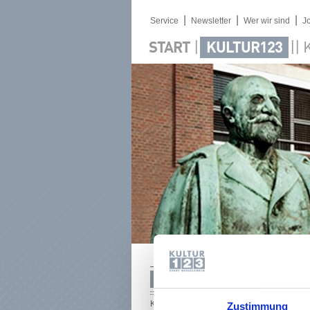
|
|
|
Service
Newsletter
Wer wir sind
J
|
||
START
KULTUR123
FINNISCH, NORWEGISCH, D
Kultur123 Stadt Rüsselsheim, Eigenbetrieb
Zustimmung