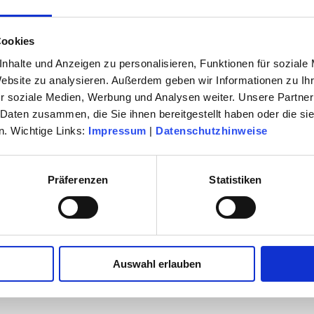
sch
Cookies
nhalte und Anzeigen zu personalisieren, Funktionen für soziale
igstens sehr gute Vorkenntnisse (mindestens C1-Niveau), die durch ein Studium 
Website zu analysieren. Außerdem geben wir Informationen zu I
rben sind
r soziale Medien, Werbung und Analysen weiter. Unsere Partner
 Daten zusammen, die Sie ihnen bereitgestellt haben oder die s
. Wichtige Links:
Impressum
|
Datenschutzhinweise
rung haben, senden Sie uns bitte Ihre Bewerbung - gerne per E-Mail - an:
Präferenzen
Statistiken
eim.de
Auswahl erlauben