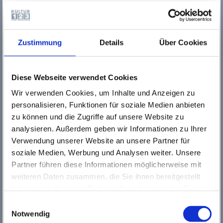
Voraussetzungen:
Zustimmung
Details
Über Cookies
Abgeschlossene Ausbildung oder Studium im jeweiligen
Berufsfeld
Mindestens dreijährige Berufserfahrung mit der
Zielgruppe
Diese Webseite verwendet Cookies
Wir verwenden Cookies, um Inhalte und Anzeigen zu
Wir erwarten neben den oben genannten Voraussetzungen:
personalisieren, Funktionen für soziale Medien anbieten
zu können und die Zugriffe auf unsere Website zu
Freude an und Erfahrung in der Zusammenarbeit in
analysieren. Außerdem geben wir Informationen zu Ihrer
einem interdisziplinären Team aus erfahrenen
Verwendung unserer Website an unsere Partner für
methodisch qualifizierten DaF/DaZ-Lehrkräfte sowie
Fachdozentinnen und Fachdozenten
soziale Medien, Werbung und Analysen weiter. Unsere
Bereitschaft, Fort- und Weiterbildungsangebote
Partner führen diese Informationen möglicherweise mit
wahrzunehmen
weiteren Daten zusammen, die Sie ihnen bereitgestellt
haben oder die sie im Rahmen Ihrer Nutzung der Dienste
gesammelt haben. Wichtige Links:
Impressum
|
Einwilligungsauswahl
Wenn Sie Interesse an dieser Herausforderung haben,
Datenschutzhinweise
Notwendig
freuen wir uns über Ihre Bewerbung - gerne per E-Mail -