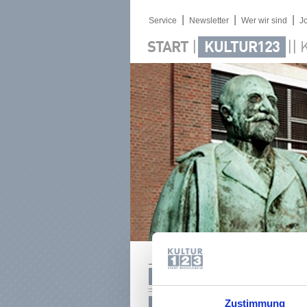
|
|
|
Service
Newsletter
Wer wir sind
J
|
||
START
KULTUR123
NEWSLETTER
Zustimmung