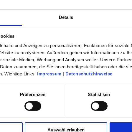
ROSSES HAUS
THEATER RÜSSELSHEIM - HINTERBÜ
Details
Cookies
nhalte und Anzeigen zu personalisieren, Funktionen für soziale
Website zu analysieren. Außerdem geben wir Informationen zu I
r soziale Medien, Werbung und Analysen weiter. Unsere Partner
 Daten zusammen, die Sie ihnen bereitgestellt haben oder die s
. Wichtige Links:
Impressum
|
Datenschutzhinweise
Am Treff 7, 65428 Rüsselsheim am Main
Hinterbühne
(Zugang Hinterbühne über „Bühneneingang“ Johann-Se
Bach-Straße)
Präferenzen
Statistiken
Tel.:
0 61 42 / 83 27 84
Fax.:
0 61 42 / 83 27 86
E-Mail:
kultur-theater@
kultur123ruesselsheim.de
Auswahl erlauben