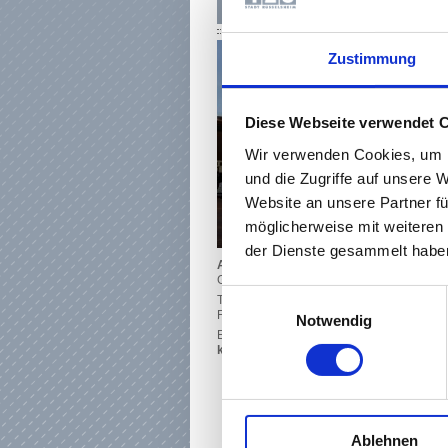
THEATER RÜSSELSHEIM - G
Zustimmung
Diese Webseite verwendet 
Wir verwenden Cookies, um I
und die Zugriffe auf unsere 
Website an unsere Partner fü
möglicherweise mit weiteren
der Dienste gesammelt haben
Am Treff 7, 65428 Rüsselsheim am Main
Großes Haus
Einwilligungsauswahl
Tel.:
0 61 42 / 83 27 84
Fax.:
0 61 42 / 83 27 86
Notwendig
E-Mail:
kultur-theater@
kultur123ruesselsheim.de
Ablehnen