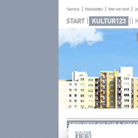
|
|
|
Service
Newsletter
Wer wir sind
J
|
||
START
KULTUR123
SPIELORTE KULTUR & THEA