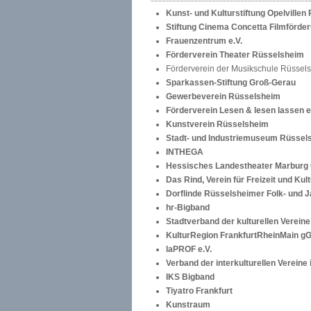
Kunst- und Kulturstiftung Opelville
Stiftung Cinema Concetta Filmförde
Frauenzentrum e.V.
Förderverein Theater Rüsselsheim
Förderverein der Musikschule Rüssel
Sparkassen-Stiftung Groß-Gerau
Gewerbeverein Rüsselsheim
Förderverein Lesen & lesen lassen e
Kunstverein Rüsselsheim
Stadt- und Industriemuseum Rüssel
INTHEGA
Hessisches Landestheater Marbur
Das Rind, Verein für Freizeit und Kultu
Dorflinde Rüsselsheimer Folk- und Ja
hr-Bigband
Stadtverband der kulturellen Verein
KulturRegion FrankfurtRheinMain g
laPROF e.V.
V
erband der interkulturellen Vereine
IKS Bigband
Tiyatro Frankfurt
Kunstraum