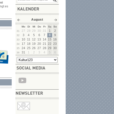
rei
ngt es
KALENDER
August
Mo
Di
Mi
Do
Fr
Sa
So
27
28
29
30
31
1
2
31
3
4
5
6
7
8
9
32
10
11
12
13
14
15
16
33
17
18
19
20
21
22
23
34
24
25
26
27
28
29
30
35
31
1
2
3
4
5
6
36
SOCIAL MEDIA
NEWSLETTER