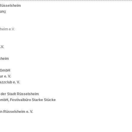
n Rüsselsheim
run
g
sheim e.V.
.V.
sheim
g GmbH
r e. V.
zzclub e. V.
e der Stadt Rüsselsheim
GmbH, Festivalbüro Starke Stücke
 in Rüsselsheim e. V.