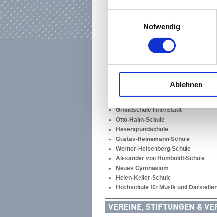
Hochschule RheinMain
Georg-Büchner-Schule
Einwilligungsauswahl
Goetheschule Rüsselsheim
Notwendig
telc GmbH
Europäische Prüfungszentrale Hann
Borngrabenschule
Eichgrundschule
Grundschule Königstädten
Immanuel-Kant-Schule
Ablehnen
Max-Planck-Schule
Sophie-Opel-Schule
Grundschule Innenstadt
Otto-Hahn-Schule
Hasengrundschule
Gustav-Heinemann-Schule
Werner-Heisenberg-Schule
Alexander von Humboldt-Schule
Neues Gymnasium
Helen-Keller-Schule
Hochschule für Musik und Darstelle
VEREINE, STIFTUNGEN & V