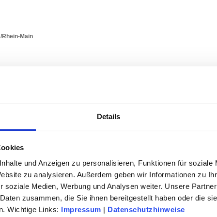
/Rhein-Main
Details
Cookies
nhalte und Anzeigen zu personalisieren, Funktionen für soziale
Website zu analysieren. Außerdem geben wir Informationen zu I
EINRICHTUNGEN
r soziale Medien, Werbung und Analysen weiter. Unsere Partner
 Daten zusammen, die Sie ihnen bereitgestellt haben oder die s
ildung Leibniz-Zentrum für Lebenslanges Lernen e.V.
. Wichtige Links:
Impressum
|
Datenschutzhinweise
u - Rüsselsheim