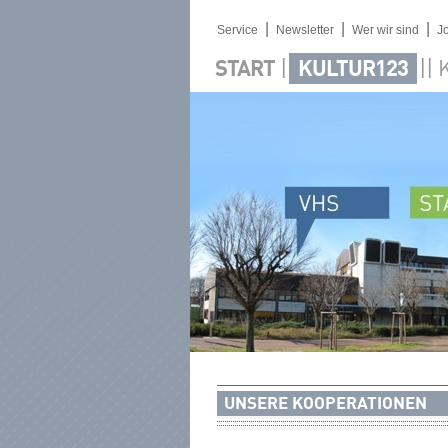
|
|
|
Service
Newsletter
Wer wir sind
J
|
||
START
KULTUR123
UNSERE KOOPERATIONEN