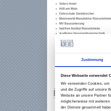
Select Hotel
Höll am Main
Fahrschule Steinbrecher
Motorworld Manufaktur Rüsselsheim
MV Bausanierung
hairfree Institut Rüsselsheim
Audiluma Veranstaltungstechnik
Investition Pflegeimmobilie
Volksbank Rüsselsheim
Birk Baudirektion
Café Heinz am Markt
Café in der Festung
Zustimmung
Goldschmiedeatelier Jahr
G. Stippler Baudekoration
Steuerberatung Uwe Gotta
Diese Webseite verwendet 
VRM
Wir verwenden Cookies, um I
Buchhandlung Kapitel 43
und die Zugriffe auf unsere 
SCHULEN & FORTBILDUNGS
Website an unsere Partner fü
möglicherweise mit weiteren
Deutsches Institut für Erwachsenenb
der Dienste gesammelt haben
Hessencampus-Initiative Groß-Gera