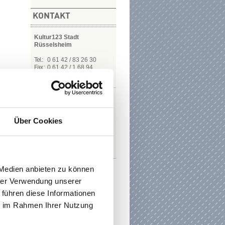
KONTAKT
Kultur123 Stadt
Rüsselsheim
Tel.:
0 61 42 / 83 26 30
Fax.:
0 61 42 / 1 68 94
E-MAIL
Das gesamte T​​​​​​​eam von
Kultur123 Stadt
Rüsselsheim
Über Cookies
MEHR
 Medien anbieten zu können
hrer Verwendung unserer
 führen diese Informationen
ie im Rahmen Ihrer Nutzung