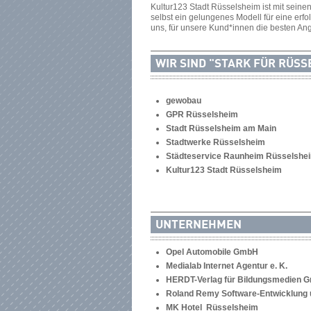
Kultur123 Stadt Rüsselsheim ist mit seine
selbst ein gelungenes Modell für eine erf
uns, für unsere Kund*innen die besten An
WIR SIND "STARK FÜR RÜSS
gewobau
GPR Rüsselsheim
Stadt Rüsselsheim am Main
Stadtwerke Rüsselsheim
Städteservice Raunheim Rüsselshe
Kultur123 Stadt Rüsselsheim
UNTERNEHMEN
Opel Automobile GmbH
Medialab Internet Agentur e. K.
HERDT-Verlag für Bildungsmedien 
Roland Remy Software-Entwicklung 
MK Hotel Rüsselsheim