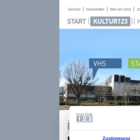
|
|
|
Service
Newsletter
Wer wir sind
J
|
||
START
KULTUR123
BERGLER, THOMAS
Zustimmung