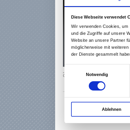
Diese Webseite verwendet 
Wir verwenden Cookies, um I
und die Zugriffe auf unsere 
Website an unsere Partner fü
möglicherweise mit weiteren
der Dienste gesammelt haben
Einwilligungsauswahl
„Ich will den Schülerinnen und Schülern d
Notwendig
Charakteren näherbringen.“
Ablehnen