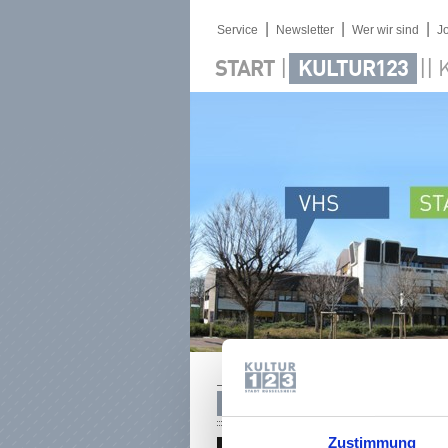
|
|
|
Service
Newsletter
Wer wir sind
J
|
||
START
KULTUR123
MÜLLER, CHRISTIAN
Zustimmung