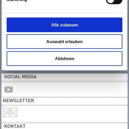
Potential die Blockfl
öte hat und dass man durch gute Atem-
und Zungentechnik diesem kleinen Instrument
wundersch
öne Klänge entlocken kann. So beginnen meine
Schülerinnen und Schüler mit der Sopranblockfl
öte im
Alle zulassen
Einzel-oder Gruppenunterricht und nach ca. zwei bis drei
Jahren kommt die Altblockfl
öte hinzu. Wer den von mir
geleiteten Blockfl
ötenspielkreis besucht, kann dann die
Auswahl erlauben
Tenor-und Bassblockfl
öte erlernen. In verschiedenen
Projekten k
önnen die Schülerinnen und Schüler
Erfahrungen im Zusammenspiel mit anderen Instrumenten
Ablehnen
und Ensembles sammeln.“
SOCIAL MEDIA
NEWSLETTER
KONTAKT