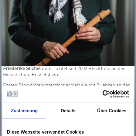
Friederike Stichel
unterrichtet seit 2002 Blockflöte an der
Musikschule Rüsselsheim.
Ersten Blockfl
ötenunterricht erhielt sie mit 7 Jahren an der
Musikschule ihrer Heimatstadt G
örlitz. Sie studierte mit dem
Hauptfach Blockfl
öte an der Wiesbadener Musikakademie
bei Dagmar Nilles und an der Musikhochschule Karlsruhe
bei Prof. Karel van Steenhoven. Im Jahr 2001 erhielt sie den
Zustimmung
Details
Über Cookies
Abschluss zur Diplom-Instrumentalpädagogin. Zu ihrer
Ausbildung gehört auch die Teilnahme an zahlreichen
Meisterkursen, u.a. Pedero Memelsdorff, Marion Verbruggen
Diese Webseite verwendet Cookies
und Wibert Hazelzet.