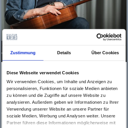
Zustimmung
Details
Über Cookies
Kalin Yanchev
ist seit Dezember 2014 Gitarrenlehrer an der
Musikschule Rüsselsheim.
Diese Webseite verwendet Cookies
Er selbst wurde bereits seit seiner frühen Kindheit an Musik
Wir verwenden Cookies, um Inhalte und Anzeigen zu
herangeführt. Bis zu seinem 18. Lebensjahr besuchte er das
personalisieren, Funktionen für soziale Medien anbieten
Musikgymnasium „Dobrin Petkov“ in Plovdiv (Bulgarien) und
zu können und die Zugriffe auf unsere Website zu
hatte zu diesem Zeitpunkt bereits zahlreiche Wettbewerbe
analysieren. Außerdem geben wir Informationen zu Ihrer
gewonnen. Es folgte ein Diplom- und Aufbaustudium an der
Verwendung unserer Website an unsere Partner für
Akademie für Tonkunst in Darmstadt in der Klasse von Prof.
Olaf Van Gonnissen. 2015 nahm Kalin Yanchev zudem ein
soziale Medien, Werbung und Analysen weiter. Unsere
Masterstudium an der Hochschule für Musik und
Partner führen diese Informationen möglicherweise mit
darstellende Kunst in Frankfurt in der Klasse von Prof.