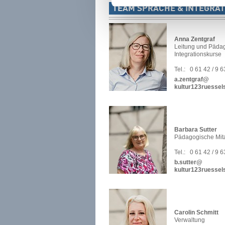
TEAM SPRACHE & INTEGRAT
Anna Zentgraf
Leitung und Päda
Integrationskurse
Tel.:
0 61 42 / 9 
a.zentgraf@
kultur123ruessel
Barbara Sutter
Pädagogische Mita
Tel.:
0 61 42 / 9 
b.sutter@
kultur123ruessel
Carolin Schmitt
Verwaltung