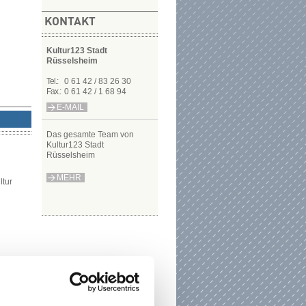
KONTAKT
Kultur123 Stadt
Rüsselsheim
Tel.:
0 61 42 / 83 26 30
Fax.:
0 61 42 / 1 68 94
E-MAIL
Das gesamte T​​​​​​​eam von
Kultur123 Stadt
Rüsselsheim
MEHR
ltur
 Kita,
ng