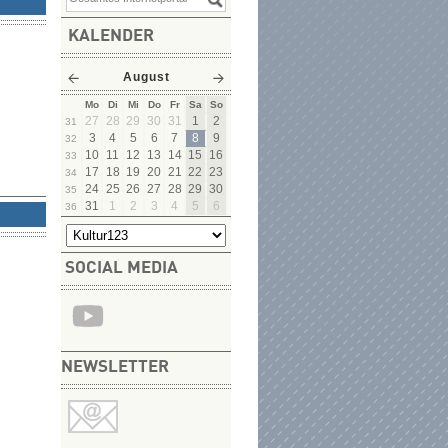
KALENDER
August
Mo
Di
Mi
Do
Fr
Sa
So
27
28
29
30
31
1
2
31
3
4
5
6
7
8
9
32
10
11
12
13
14
15
16
33
17
18
19
20
21
22
23
34
24
25
26
27
28
29
30
35
31
1
2
3
4
5
6
36
SOCIAL MEDIA
NEWSLETTER