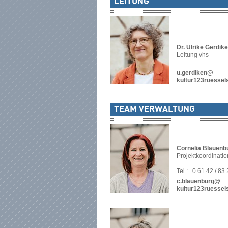
LEITUNG
Dr. Ulrike Gerdik
Leitung vhs
u.gerdiken@
kultur123ruessel
TEAM VERWALTUNG
Cornelia Blauenb
Projektkoordinati
Tel.:
0 61 42 / 83
c.blauenburg@
kultur123ruessel