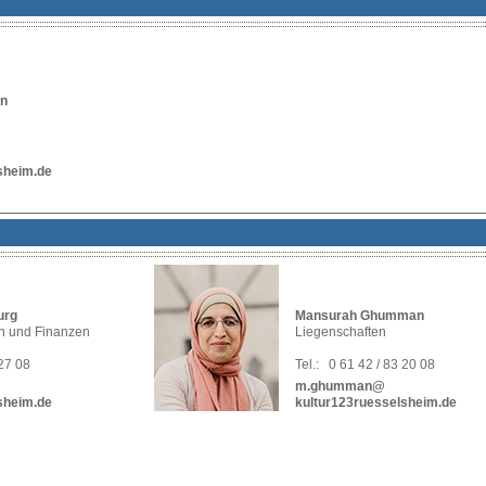
en
sheim.de
urg
Mansurah Ghumman
on und Finanzen
Liegenschaften
 27 08
Tel.:
0 61 42 / 83 20 08
m.ghumman@
sheim.de
kultur123ruesselsheim.de