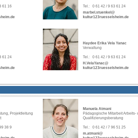
63 61 16
Tel.:
0 61 42 / 9 63 61 24
marbel.stuenkel@
sheim.de
kultur123ruesselsheim.de
Haydee Erika Vela Yanac
Verwaltung
63 61 24
Tel.:
0 61 42 / 9 63 61 24
H.VelaYanac@
sheim.de
kultur123ruesselsheim.de
Manuela Atmani
tung, Projektleitung
Pädagogische Mitarbeit Arbeits-
t
Qualifizierungsberatung
 99 38 9
Tel.:
0 61 42 / 7 96 51 25
m.atmani@