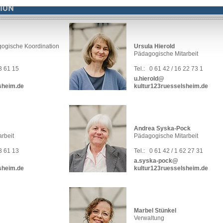
ION
gogische Koordination
Ursula Hierold
Pädagogische Mitarbeit
63 61 15
Tel.:
0 61 42 / 16 22 73 1
u.hierold@
sheim.de
kultur123ruesselsheim.de
Andrea Syska-Pock
rbeit
Pädagogische Mitarbeit
63 61 13
Tel.:
0 61 42 / 1 62 27 31
a.syska-pock@
sheim.de
kultur123ruesselsheim.de
Marbel Stünkel
Verwaltung