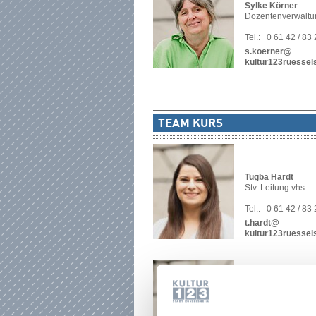
Sylke Körner
Dozentenverwaltu
Tel.:
0 61 42 / 83
s.koerner@
kultur123ruessel
TEAM KURS
Tugba Hardt
Stv. Leitung vhs
Tel.:
0 61 42 / 83
t.hardt@
kultur123ruessel
Irene Delodovici
Pädagogische Koo