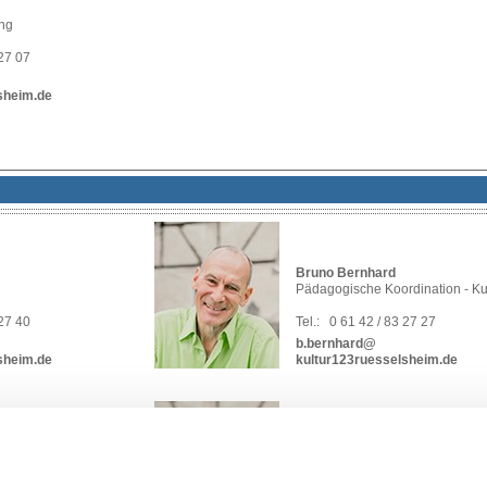
ng
 27 07
sheim.de
Bruno Bernhard
Pädagogische Koordination - Ku
 27 40
Tel.:
0 61 42 / 83 27 27
b.bernhard@
sheim.de
kultur123ruesselsheim.de
Pia Kämpf
Projektleitung - Sprachförderung
rdination - Sprachen
Qualifizierung Ganztagsbetreuu