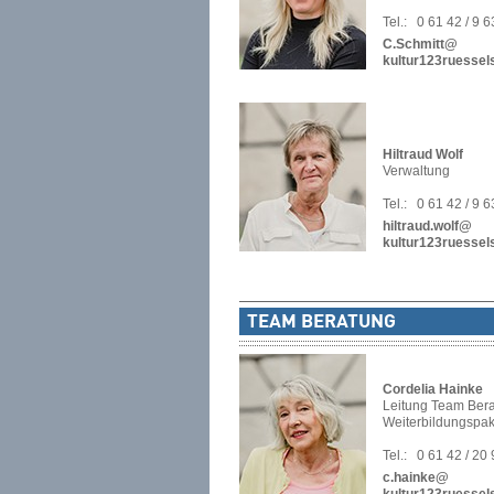
Tel.:
0 61 42 / 9 
C.Schmitt@
kultur123ruessel
Hiltraud Wolf
Verwaltung
Tel.:
0 61 42 / 9 
hiltraud.wolf@
kultur123ruessel
TEAM BERATUNG
Cordelia Hainke
Leitung Team Bera
Weiterbildungspak
Tel.:
0 61 42 / 20
c.hainke@