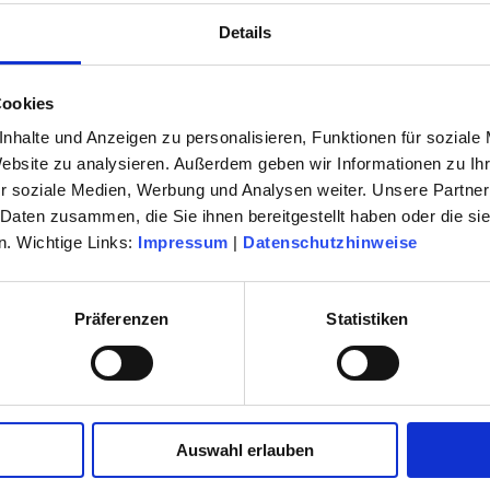
 28 39
Tel.:
0 61 42 / 96 52 84
Details
p.kaempf@
sheim.de
kultur123ruesselsheim.de
Cookies
nhalte und Anzeigen zu personalisieren, Funktionen für soziale
a Steitz-Andel
Nicole Stapf
dination -
Verwaltung
Website zu analysieren. Außerdem geben wir Informationen zu I
r soziale Medien, Werbung und Analysen weiter. Unsere Partner
Tel.:
0 61 42 / 83 27 41
 27 72
 Daten zusammen, die Sie ihnen bereitgestellt haben oder die s
n.stapf@
kultur123ruesselsheim.de
. Wichtige Links:
Impressum
|
Datenschutzhinweise
sheim.de
Präferenzen
Statistiken
 27 30
sheim.de
Auswahl erlauben