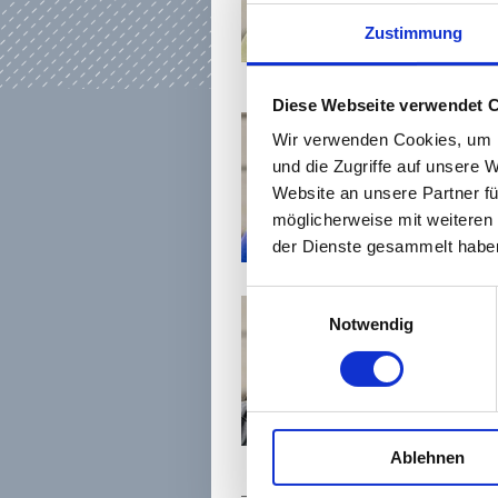
Tel.:
0 61 42 / 83
Zustimmung
i.delodovici@
kultur123ruessel
Diese Webseite verwendet 
Wir verwenden Cookies, um I
Paribhasha Sandr
Pädagogische Koor
und die Zugriffe auf unsere 
Gesundheit
Website an unsere Partner fü
Tel.:
0 61 42 / 83
möglicherweise mit weiteren
s.steitz-andel@
der Dienste gesammelt haben
kultur123ruessel
Einwilligungsauswahl
Notwendig
Gabriele Ulysse
Verwaltung
Tel.:
0 61 42 / 83
g.ulysse@
kultur123ruessel
Ablehnen