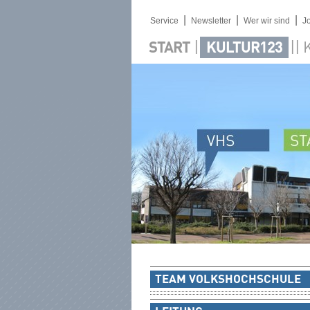
|
|
|
Service
Newsletter
Wer wir sind
J
|
||
START
KULTUR123
TEAM VOLKSHOCHSCHULE