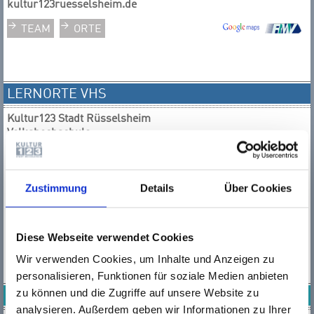
kultur123ruesselsheim.de
TEAM
ORTE
LERNORTE VHS
Kultur123 Stadt Rüsselsheim
Volkshochschule
Am Treff 1, 65428 Rüsselsheim
Tel.:
0 61 42 / 83 26 30
Fax.:
0 61 42 / 16 89 4
Zustimmung
Details
Über Cookies
E-Mail:
service@
kultur123ruesselsheim.de
TEAM
ORTE
Diese Webseite verwendet Cookies
Wir verwenden Cookies, um Inhalte und Anzeigen zu
personalisieren, Funktionen für soziale Medien anbieten
zu können und die Zugriffe auf unsere Website zu
LERNORTE MUSIKSCHULE
analysieren. Außerdem geben wir Informationen zu Ihrer