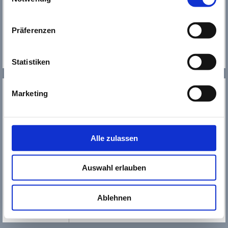
kultur123@
kultur123ruesselsheim.de
Präferenzen
Das gesamte T​​​​​​​eam von
Kultur123 Stadt Rüsselsheim
Statistiken
MEHR
SERVICE
Marketing
NEWSLETTER
WER WIR SIND
JOBS
Alle zulassen
KONTAKT
SOZIALE MEDIEN
Auswahl erlauben
IMPRESSUM
Ablehnen
DATENSCHUTZ
SITEMAP