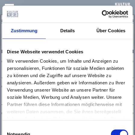
KULTUR123
Keine Einträge vorhanden
Zustimmung
Details
Über Cookies
Diese Webseite verwendet Cookies
SOCIAL MEDIA
Wir verwenden Cookies, um Inhalte und Anzeigen zu
personalisieren, Funktionen für soziale Medien anbieten
zu können und die Zugriffe auf unsere Website zu
NEWSLETTER
analysieren. Außerdem geben wir Informationen zu Ihrer
Verwendung unserer Website an unsere Partner für
soziale Medien, Werbung und Analysen weiter. Unsere
Partner führen diese Informationen möglicherweise mit
KONTAKT
weiteren Daten zusammen, die Sie ihnen bereitgestellt
haben oder die sie im Rahmen Ihrer Nutzung der Dienste
Kultur123 Stadt Rüsselsheim
gesammelt haben. Wichtige Links:
Impressum
|
Tel.:
0 61 42 / 83 26 30
Einwilligungsauswahl
Fax.:
0 61 42 / 1 68 94
Datenschutzhinweise
Notwendig